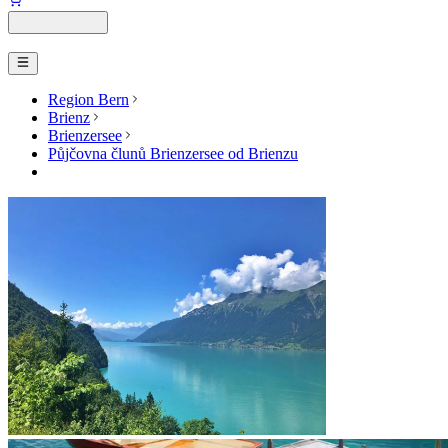
Region Bern
Brienz
Brienzersee
Půjčovna člunů Brienzersee od Brienzu