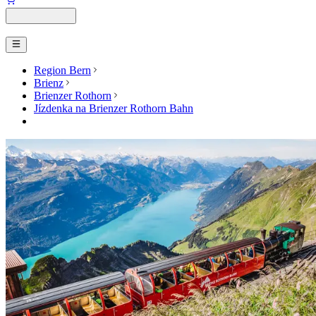
Region Bern
Brienz
Brienzer Rothorn
Jízdenka na Brienzer Rothorn Bahn