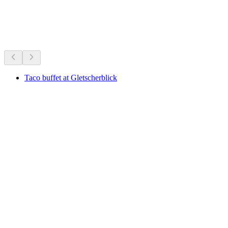
正在进行
根据当下正在进行的活动推荐
Taco buffet at Gletscherblick