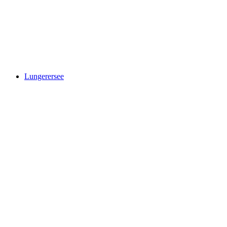
First Cliff Walk
Lungerersee