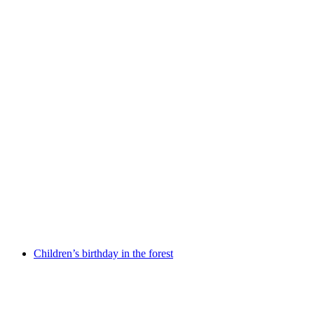
Herb walk with 4-course menu
免费进入
Children’s birthday in the forest