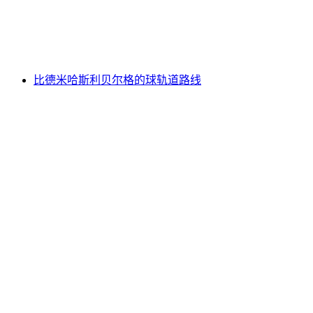
每人
起 CNY 312
比德米哈斯利贝尔格的球轨道路线