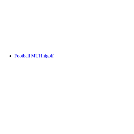
Children’s birthday in the forest
免费进入
Football MUHnigolf