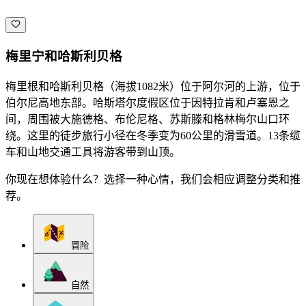
梅里宁和哈斯利贝格
梅里根和哈斯利贝格（海拔1082米）位于阿尔河的上游，位于
伯尔尼高地东部。哈斯塔尔度假区位于因特拉肯和卢塞恩之
间，周围被大施德格、布伦尼格、苏斯滕和格林梅尔山口环
绕。这里的徒步旅行小径在冬季变为60公里的滑雪道。13条缆
车和山地交通工具将游客带到山顶。
你现在想体验什么？选择一种心情，我们会相应调整分类和推
荐。
冒险
自然