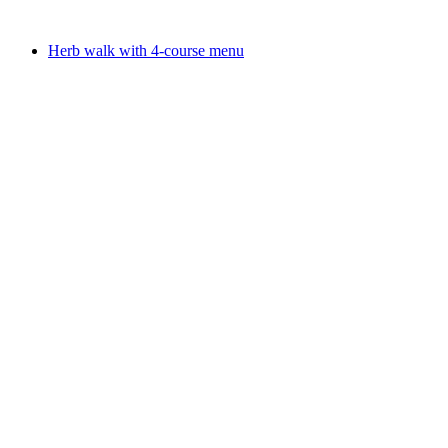
免费进入
Herb walk with 4-course menu