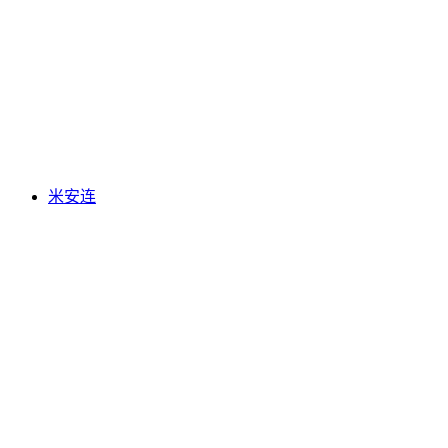
格林德瓦尔德第一
米安连