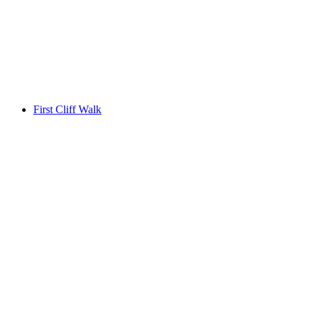
梅尔赫斯-弗鲁特
First Cliff Walk