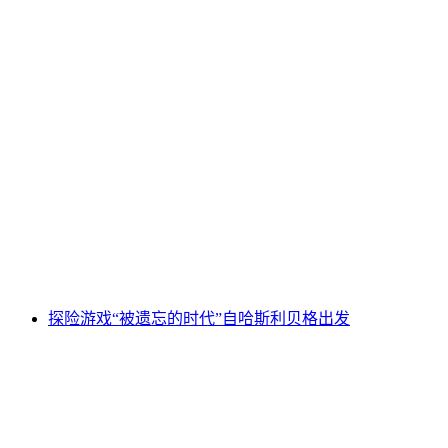
穆吉萨尔普Hasliberg滑板车
每人
起 CNY 416
探险游戏“被遗忘的时代”自哈斯利贝格出发