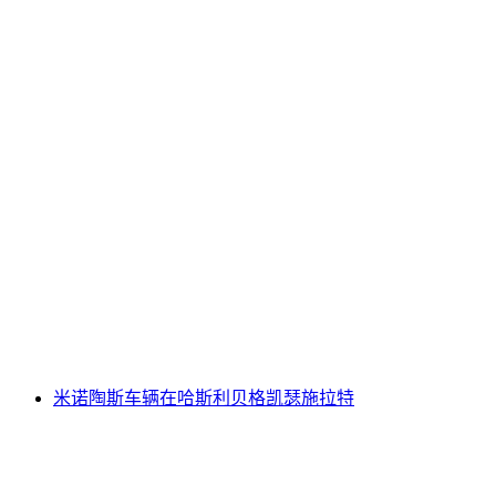
比德米哈斯利贝尔格的球轨道路线
每人
起 CNY 156
米诺陶斯车辆在哈斯利贝格凯瑟施拉特