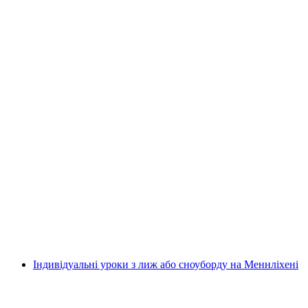
Приватний урок телевізійного катання у
Грінделвальді та Вегені
на людину
від CHF 299
Індивідуальні уроки з лиж або сноуборду на Меннліхені