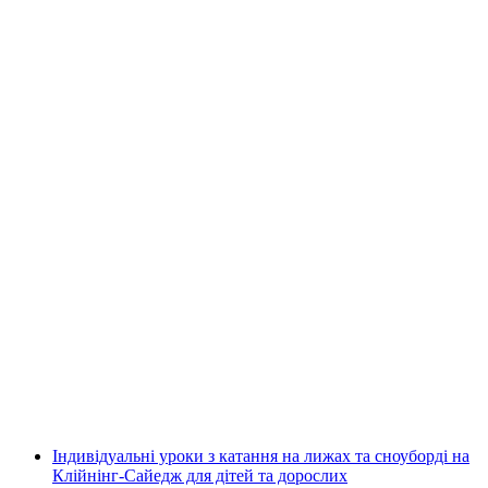
Індивідуальний курс фрістайлу на сноуборді
в Церматті
на людину
від CHF 265
Індивідуальні уроки з катання на лижах та сноуборді на
Клійнінг-Сайедж для дітей та дорослих