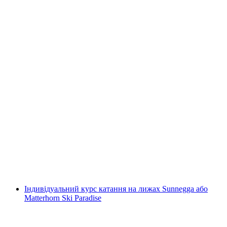
Школа лиж грайндельвальд Первый для
дітей просунутих
на людину
від CHF 89
Індивідуальний курс катання на лижах Sunnegga або
Matterhorn Ski Paradise