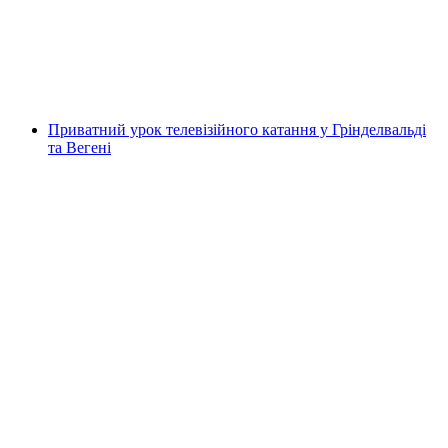
на людину
від CHF 250
Приватний урок телевізійного катання у Грінделвальді
та Вегені