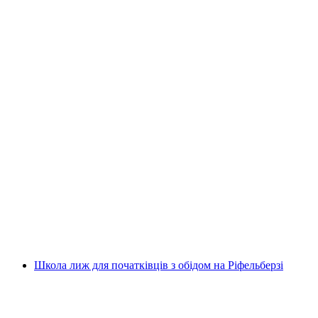
Приватні курси сноубордингу для дітей та
дорослих у Лейсані
на людину
від CHF 330
Школа лиж для початківців з обідом на Ріфельберзі