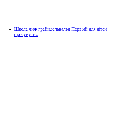
на людину
від CHF 285
Школа лиж грайндельвальд Первый для дітей
просунутих