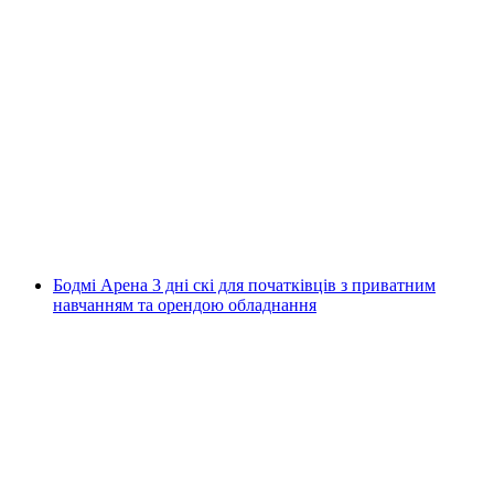
Індивідуальні уроки з катання на лижах та
сноуборді на Клійнінг-Сайедж для дітей та
дорослих
на людину
від CHF 259
Бодмі Арена 3 дні скі для початківців з приватним
навчанням та орендою обладнання