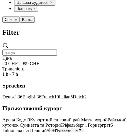
Цільова аудиторія
Час року
Список
Карта
Filter
Ціна
20 CHF - 999 CHF
Тривалість
1 h - 7 h
Sprachen
Deutsch
36
English
36
French
19
Italian
5
Dutch
2
Гірськолижний курорт
Арена Бодмі
9
Курортний сніговий рай Маттерхорн
8
Райський
куточок Суннегга та Роторн
6
Ріфельберг і Горнєрграт
6
Грінделвальд Перший
5
Показати ще 7