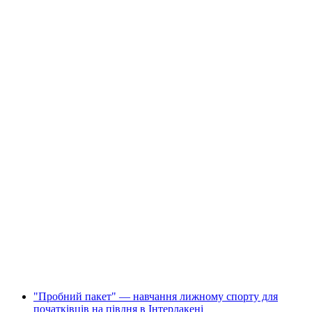
Індивідуальні уроки телемарк у Sunnegga
на людину
від CHF 305
"Пробний пакет" — навчання лижному спорту для
початківців на півдня в Інтерлакені