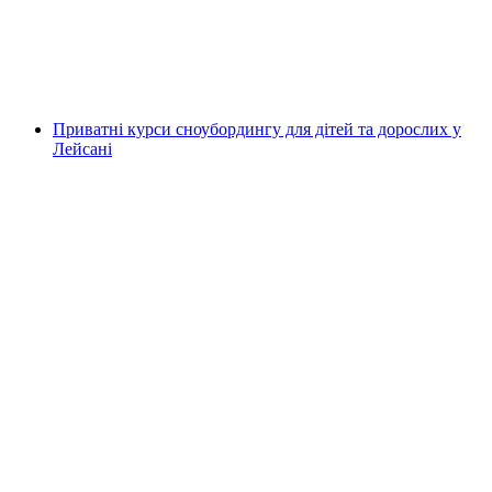
на людину
від CHF 265
Приватні курси сноубордингу для дітей та дорослих у
Лейсані