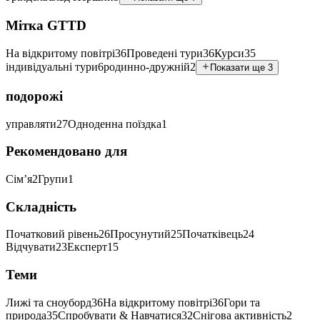
Мітка GTTD
На відкритому повітрі
36
Проведені тури
36
Курси
35
індивідуальні тури
6
родинно-дружній
2
Показати ще 3
подорожі
управляти
27
Одноденна поїздка
1
Рекомендовано для
Сім’я
2
Групи
1
Складність
Початковий рівень
26
Просунутий
25
Початківець
24
Відчувати
23
Експерт
15
Теми
Лижі та сноуборд
36
На відкритому повітрі
36
Гори та
природа
35
Спробувати & Навчатися
32
Снігова активність
2