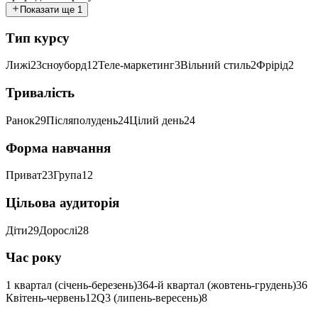
Показати ще 1
Тип курсу
Лижі
23
сноуборд
12
Теле-маркетинг
3
Вільний стиль
2
Фрірід
2
Тривалість
Ранок
29
Післяполудень
24
Цілий день
24
Форма навчання
Приват
23
Група
12
Цільова аудиторія
Діти
29
Дорослі
28
Час року
1 квартал (січень-березень)
36
4-й квартал (жовтень-грудень)
36
Квітень-червень
12
Q3 (липень-вересень)
8