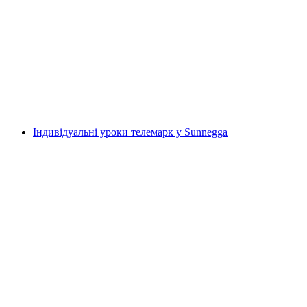
Індивідуальні уроки з лиж або сноуборду на
Меннліхені
на людину
від CHF 259
Індивідуальні уроки телемарк у Sunnegga