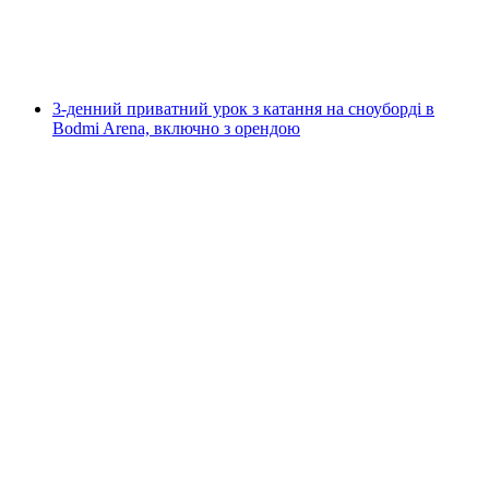
на людину
від CHF 555
3-денний приватний урок з катання на сноуборді в
Bodmi Arena, включно з орендою