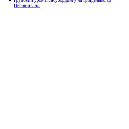
Груповий урок зі сноубордингу на Ґріндельвальд
Перший Сніг