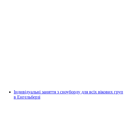
3-денний приватний урок з катання на
сноуборді в Bodmi Arena, включно з
орендою
на людину
від CHF 999
Індивідуальні заняття з сноуборду для всіх вікових груп
в Енгельберзі