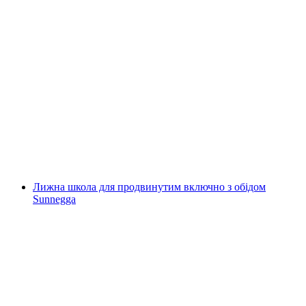
Груповий урок зі сноубордингу на
Ґріндельвальд Перший Сніг
на людину
від CHF 89
Лижна школа для продвинутим включно з обідом
Sunnegga