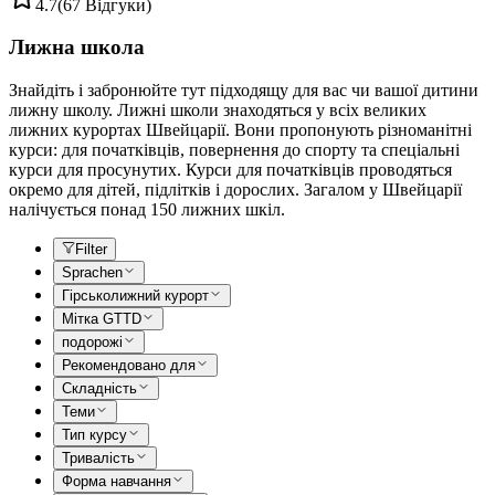
4.7
(67 Відгуки)
Лижна школа
Знайдіть і забронюйте тут підходящу для вас чи вашої дитини
лижну школу. Лижні школи знаходяться у всіх великих
лижних курортах Швейцарії. Вони пропонують різноманітні
курси: для початківців, повернення до спорту та спеціальні
курси для просунутих. Курси для початківців проводяться
окремо для дітей, підлітків і дорослих. Загалом у Швейцарії
налічується понад 150 лижних шкіл.
Filter
Sprachen
Гірськолижний курорт
Мітка GTTD
подорожі
Рекомендовано для
Складність
Теми
Тип курсу
Тривалість
Форма навчання