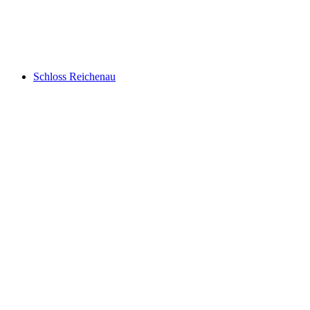
Тектонічна арена-Сардона - об'єкт Світової
спадщини ЮНЕСКО
Schloss Reichenau