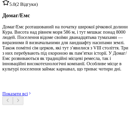
5.0
(2 Відгуки)
Домаг/Емс
Домаг/Емс розташований на початку широкої річкової долини
Кура. Висота над рівнем моря 586 м, і тут мешкає понад 8000
людей. Поселення відоме своїми дванадцятьма тумахами —
виразними й визначальними для ландшафту насипами землі.
Також помітні сім церков, які тут з’явилися з VIII століття. Три
з них перебувають під охороною як пам’ятки історії. У Домаг/
Емс розвиваються як традиційні місцеві ремесла, так і
інноваційні високотехнологічні компанії. Особливе місце в
культурі поселення займає карнавал, що триває чотири дні.
Відкрийте категорії
Показати всі