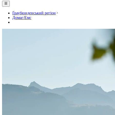
Ґраубюнденський регіон
Домаг/Емс