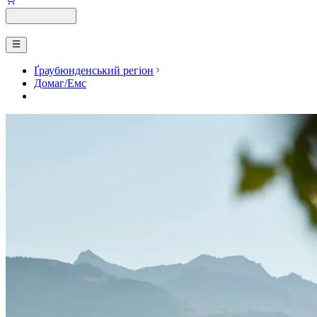
Ґраубюнденський регіон
Домаг/Емс