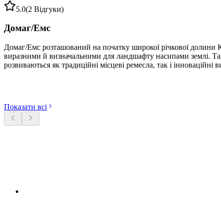
5.0
(2 Відгуки)
Домаг/Емс
Домаг/Емс розташований на початку широкої річкової долини К
виразними й визначальними для ландшафту насипами землі. Також
розвиваються як традиційні місцеві ремесла, так і інноваційні 
Відкрийте категорії
Показати всі