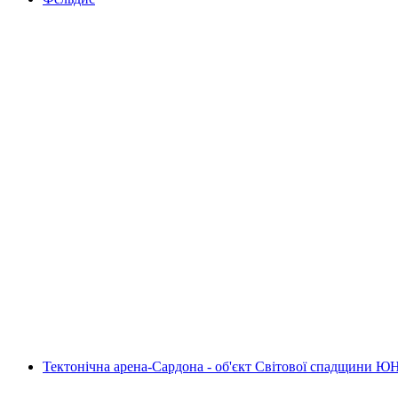
Фельдис
Тектонічна арена-Сардона - об'єкт Світової спадщини