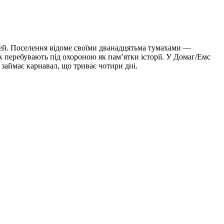
дей. Поселення відоме своїми дванадцятьма тумахами —
их перебувають під охороною як пам’ятки історії. У Домаг/Емс
я займає карнавал, що триває чотири дні.