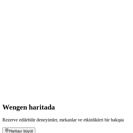
Kino "Der verlorene Mann" D/-
Serbest Giriş
Wengen haritada
Rezerve edilebilir deneyimler, mekanlar ve etkinlikleri bir bakışta
Haritayı büyüt