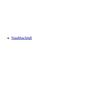
Grimsel Kanyonu
Staubbachfall