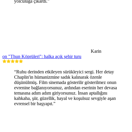
yolculuğa çıkardı.”
Karin
on "Thun Köprüleri": halka açık şehir turu
“Ruhu derinden etkileyen sürükleyici sergi. Her detay
Chaplin'in hümanizmine sadık kalınarak özenle
düşünülmüş. Film sinemada gösterilir gösterilmez onun
evrenine bağlanıyorsunuz, ardından eserinin her devasa
temasına adım adım giriyorsunuz. İnsan aptallığını
kahkaha, şiir, güzellik, hayal ve koşulsuz sevgiyle aşan
evrensel bir başyapıt.”