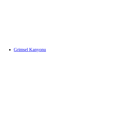
Küçük Şelale Kanyonu
Grimsel Kanyonu