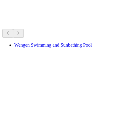
Göller ve su eğlencesi
Hepsi arabayla 30 dk mesafede
Wengen Swimming and Sunbathing Pool