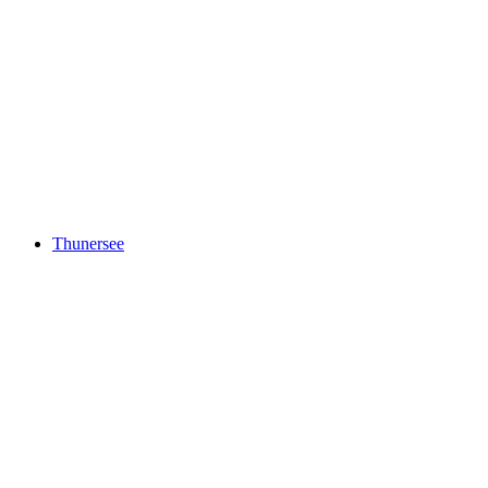
Brienzersee
Thunersee