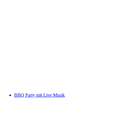
Live Music "Colin Flint" Hotel Braunbär
Serbest Giriş
BBQ Party mit Live Musik