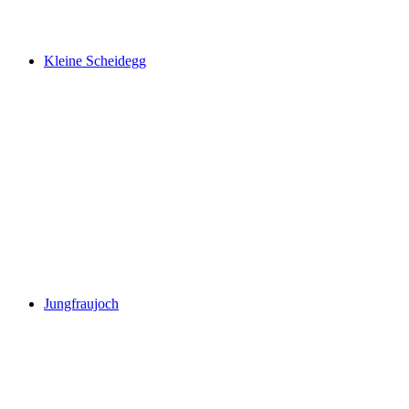
Erkekler
Kleine Scheidegg
Kleine Scheidegg
Jungfraujoch