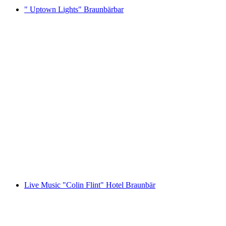
" Uptown Lights" Braunbärbar
" Uptown Lights" Braunbärbar
Serbest Giriş
Live Music "Colin Flint" Hotel Braunbär