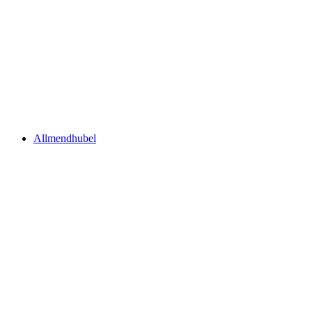
Schilthorn
Allmendhubel