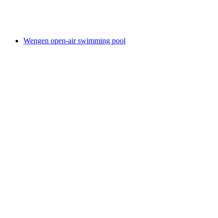
Wengen Swimming and Sunbathing Pool
Wengen open-air swimming pool