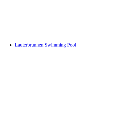
Bei der Zuben, Lauterbrunnen
Lauterbrunnen Swimming Pool