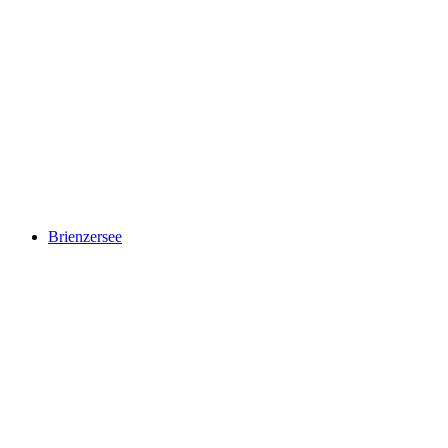
Jungfraujoch
Brienzersee