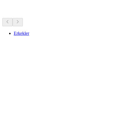
Yakındaki görülecek yerler
Erkekler