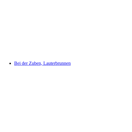
Wengen open-air swimming pool
Bei der Zuben, Lauterbrunnen