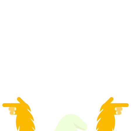
Wengen'de tüm seviyeler için özel snowboard
eğitimi
kişi başı
başlayan TRY 11630