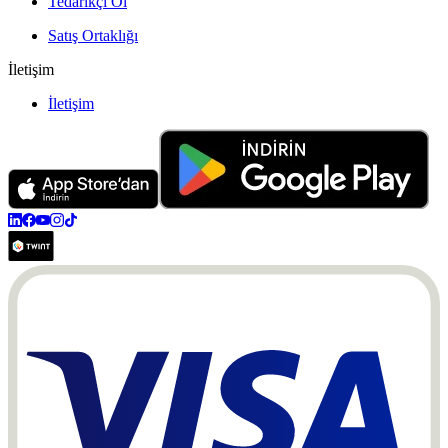
Tedarikçi Ol
Satış Ortaklığı
İletişim
İletişim