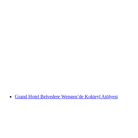
Grand Hotel Belvedere Wengen'de Şarap
Tadım Atölyesi
kişi başı
başlayan TRY 5200
Grand Hotel Belvedere Wengen’de Kokteyl Atölyesi