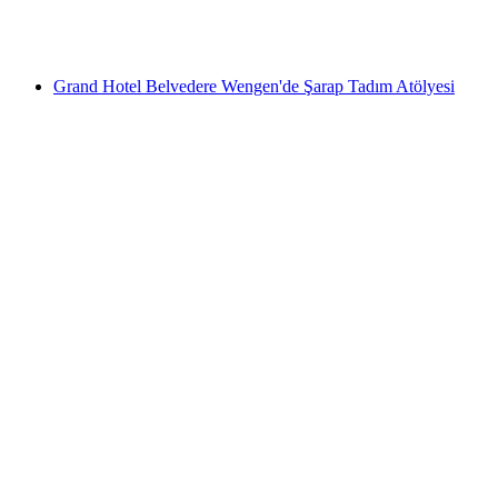
kişi başı
başlayan TRY 15300
Grand Hotel Belvedere Wengen'de Şarap Tadım Atölyesi