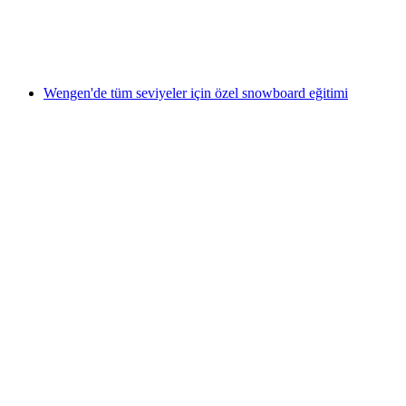
kişi başı
başlayan TRY 5510
Wengen'de tüm seviyeler için özel snowboard eğitimi