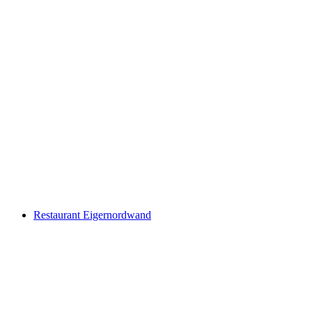
Mountain restaurant Kleine Scheidegg
Restaurant Eigernordwand