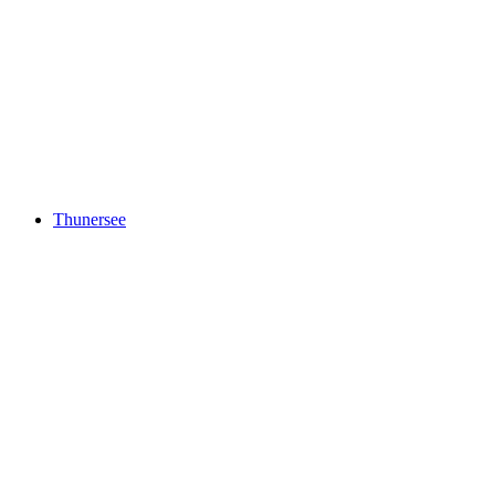
Brienzersee
Thunersee