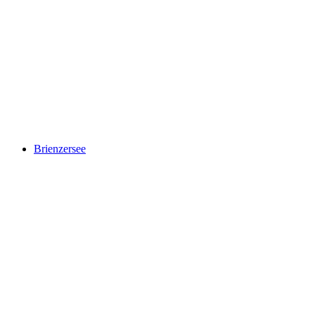
Jungfraujoch
Brienzersee