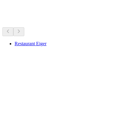
Dağ evleri ve restoranlar
Hepsi arabayla 30 dk mesafede
Restaurant Eiger