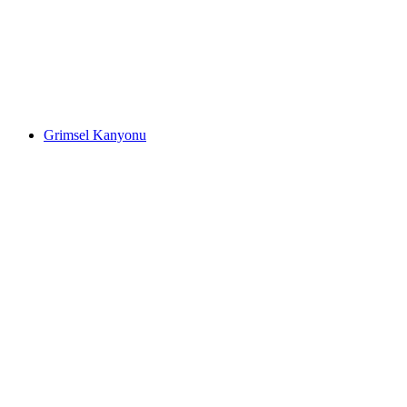
Küçük Şelale Kanyonu
Grimsel Kanyonu