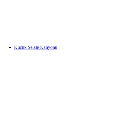
Allmendhubel
Küçük Şelale Kanyonu