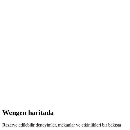
Live Music "Gustav" Hotel Victoria
Lauberhorn
Serbest Giriş
Wengen haritada
Rezerve edilebilir deneyimler, mekanlar ve etkinlikleri bir bakışta