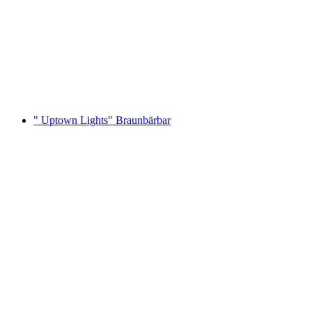
Folklore Abend
Serbest Giriş
" Uptown Lights" Braunbärbar
" Uptown Lights" Braunbärbar