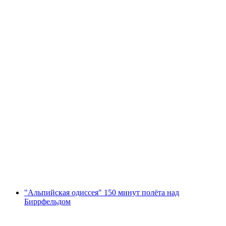
"Alpine Venture" - 60-минутный обзорный
полёт от аэродрома Биррфельд
с человека
от CHF 820
"Альпийская одиссея" 150 минут полёта над
Биррфельдом