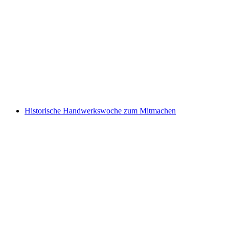
Family Sunday
Свободный доступ
Historische Handwerkswoche zum Mitmachen