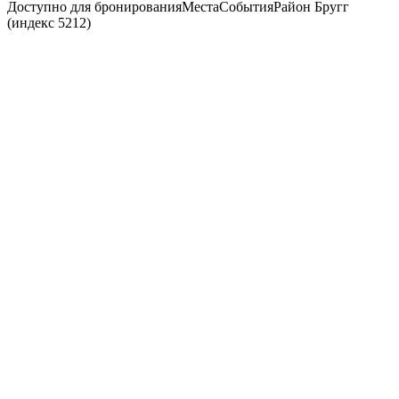
Доступно для бронирования
Места
События
Район Бругг
(индекс 5212)