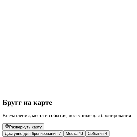
BalanceZeit or stress management through
mindfulness
Свободный доступ
Бругг на карте
Впечатления, места и события, доступные для бронирования
Развернуть карту
Доступно для бронирования
7
Места
43
События
4