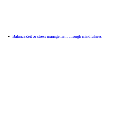
Hike from Birmenstorf to Mellingen
Свободный доступ
BalanceZeit or stress management through mindfulness