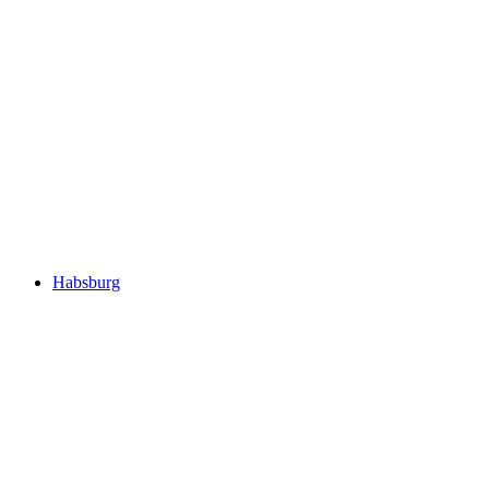
Landvogteischloss
Habsburg