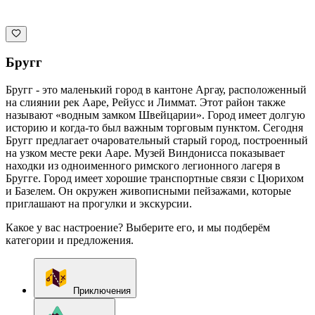
Бругг
Бругг - это маленький город в кантоне Аргау, расположенный
на слиянии рек Ааре, Рейусс и Лиммат. Этот район также
называют «водным замком Швейцарии». Город имеет долгую
историю и когда-то был важным торговым пунктом. Сегодня
Бругг предлагает очаровательный старый город, построенный
на узком месте реки Ааре. Музей Виндонисса показывает
находки из одноименного римского легионного лагеря в
Бругге. Город имеет хорошие транспортные связи с Цюрихом
и Базелем. Он окружен живописными пейзажами, которые
приглашают на прогулки и экскурсии.
Какое у вас настроение? Выберите его, и мы подберём
категории и предложения.
Приключения