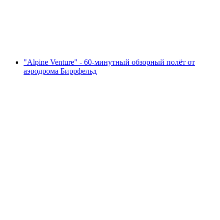
с человека
от CHF 41
"Alpine Venture" - 60-минутный обзорный полёт от
аэродрома Биррфельд