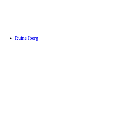
Castle Chapel of St Nicholas
Ruine Iberg