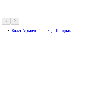
Любимцы Швейцарии на все времена.
Рекомендовано на основе многолетней популярности
Билет Aquarena fun в Бад-Шинцнах