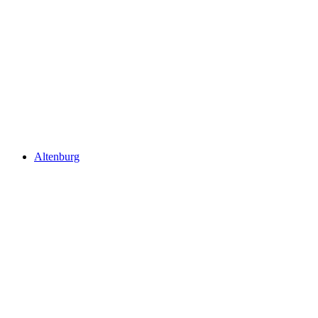
Термальный курорт Bad Schinznach
Altenburg