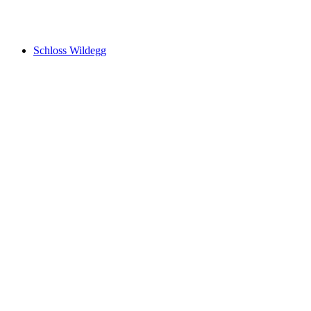
Ruine Iberg
Schloss Wildegg
Schloss Wildegg