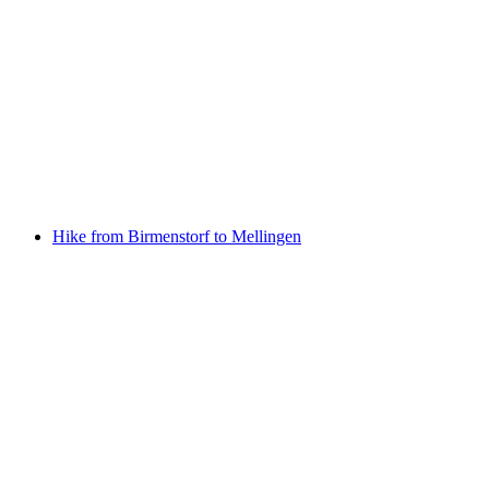
Historische Handwerkswoche zum Mitmachen
Свободный доступ
Hike from Birmenstorf to Mellingen