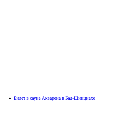
Билет Aquarena fun в Бад-Шинцнах
с человека
от CHF 30
Билет в сауне Акварена в Бад-Шинцнахе