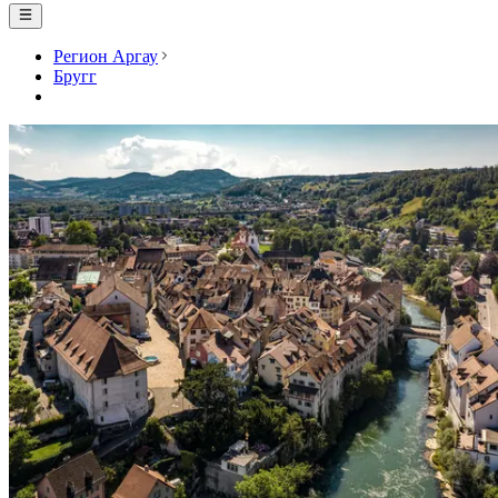
Регион Аргау
Бругг