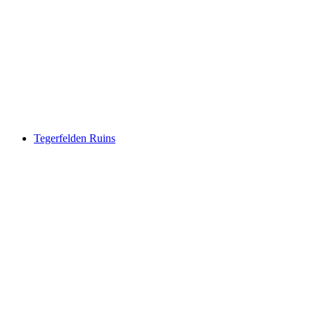
Schenkenberg Castle ruins
Tegerfelden Ruins