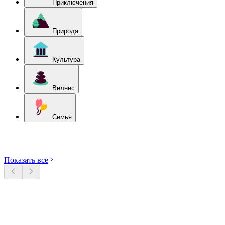
Приключения
Природа
Культура
Велнес
Семья
Откройте категории
Показать все