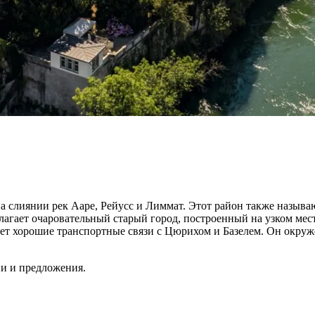
 на слиянии рек Ааре, Рейусс и Лиммат. Этот район также назы
лагает очаровательный старый город, построенный на узком мес
меет хорошие транспортные связи с Цюрихом и Базелем. Он окр
ии и предложения.