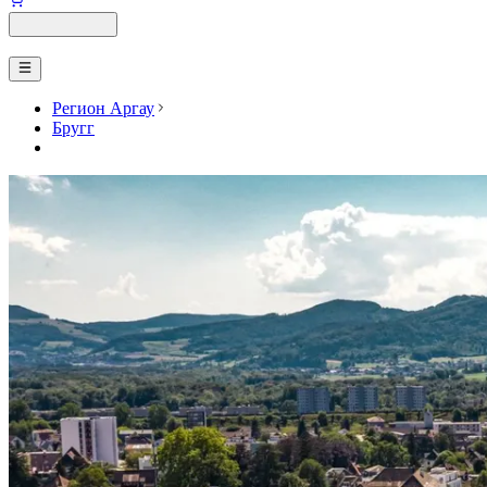
Регион Аргау
Бругг