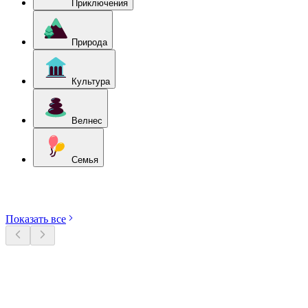
Приключения
Природа
Культура
Велнес
Семья
Откройте категории
Показать все