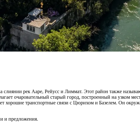
 на слиянии рек Ааре, Рейусс и Лиммат. Этот район также назы
лагает очаровательный старый город, построенный на узком мес
меет хорошие транспортные связи с Цюрихом и Базелем. Он окр
ии и предложения.