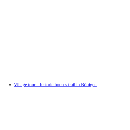
Lamatrekking Jungfrauregion
Свободный доступ
Village tour – historic houses trail in Bönigen