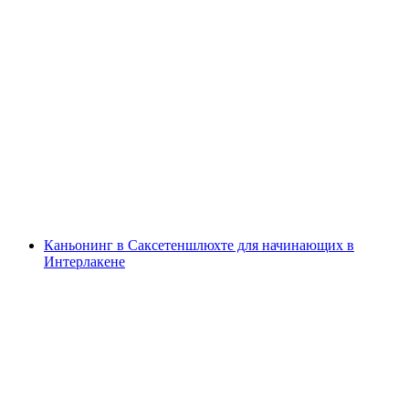
Рафтинг на Люцшине для семей с
Интерлакена
с человека
от CHF 109
Каньонинг в Саксетеншлюхте для начинающих в
Интерлакене