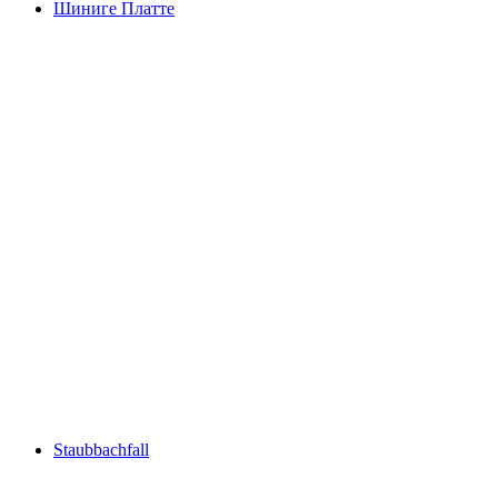
Шиниге Платте
Шиниге Платте
Staubbachfall