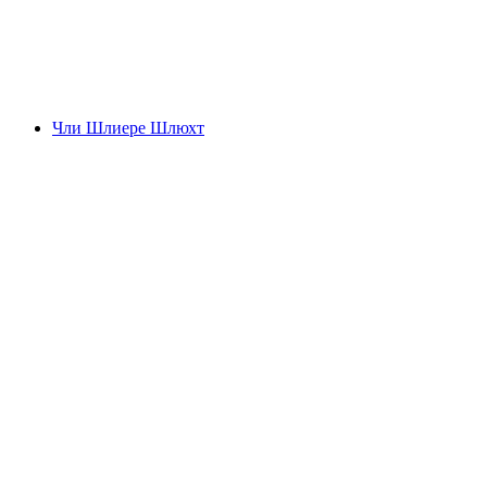
Юнфрауйох
Чли Шлиере Шлюхт