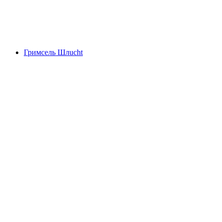
Чли Шлиере Шлюхт
Гримсель Шлucht