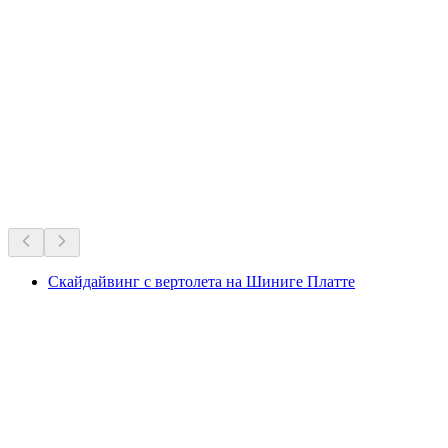
Любимцы Швейцарии на все времена.
Рекомендовано на основе многолетней популярности
Скайдайвинг с вертолета на Шиниге Платте