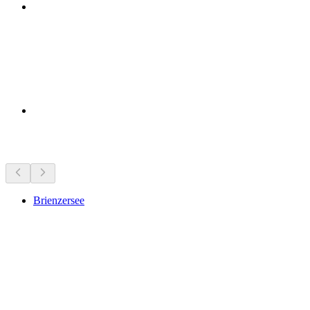
Достопримечательности рядом
Brienzersee