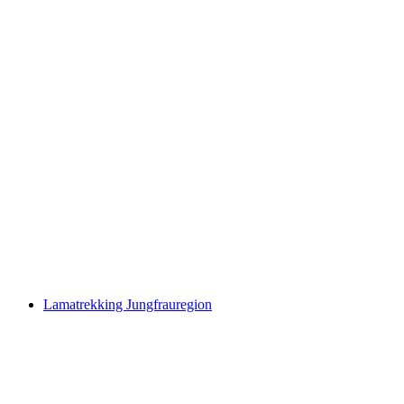
Old Mill" village museum in Wilderswil
Свободный доступ
Lamatrekking Jungfrauregion