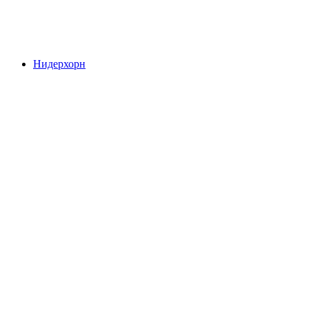
Гримсель Шлucht
Нидерхорн
Нидерхорн