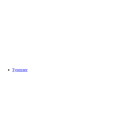
Brienzersee
Тунерзее