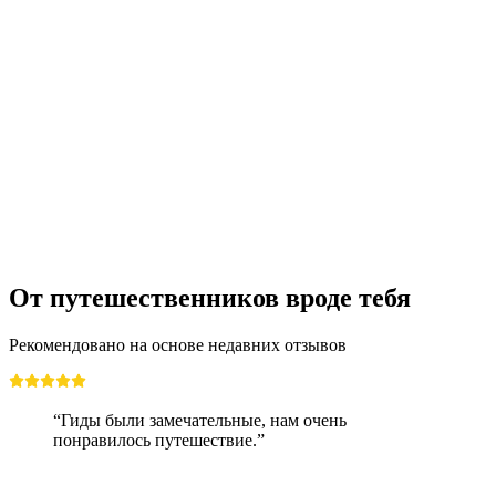
Каньонинг Гримсель для начинающих и
продвинутых от Интерлакена
с человека
от CHF 179
От путешественников вроде тебя
Рекомендовано на основе недавних отзывов
“Гиды были замечательные, нам очень
понравилось путешествие.”