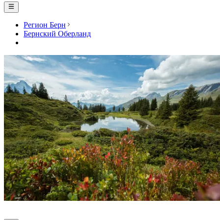
Регион Берн
Бернский Оберланд