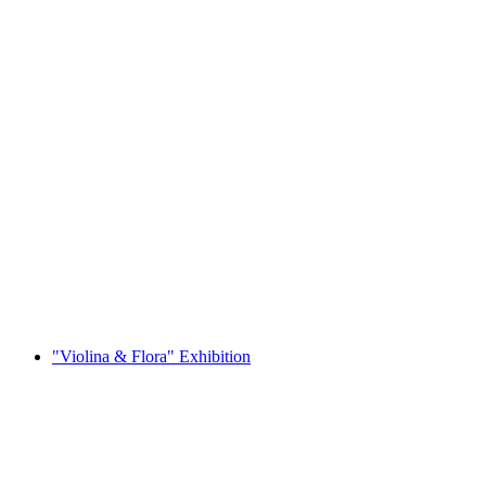
Village tour – historic houses trail in Bönigen
Свободный доступ
"Violina & Flora" Exhibition