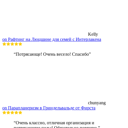
Kelly
on Рафтинг на Люцшине для семей с Интерлакена
“Потрясающе! Очень весело! Спасибо”
chunyang
on Парапланеризм в Гриндельвальде от Фирста
“Очень классно, отличная организация и
потрясающие гиды! Обязательно повторю.”