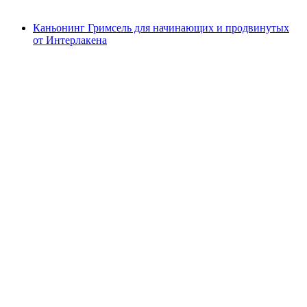
от CHF 139
Каньонинг Гримсель для начинающих и продвинутых
от Интерлакена