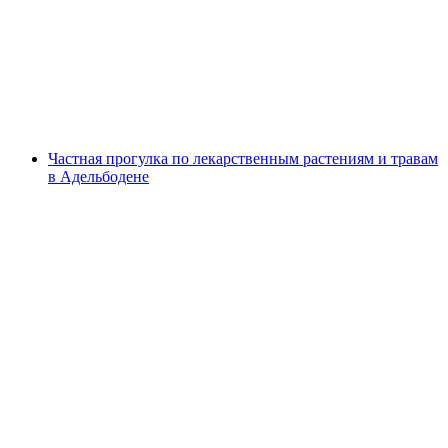
от Адельбодена
с человека
от CHF 23
Частная прогулка по лекарственным растениям и травам
в Адельбодене