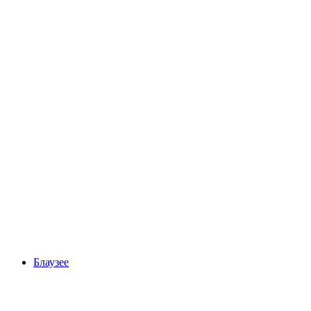
Чихание
Блаузее