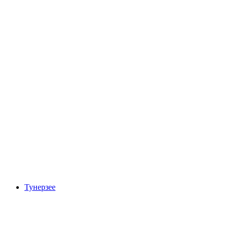
VogellisiBerg
Тунерзее