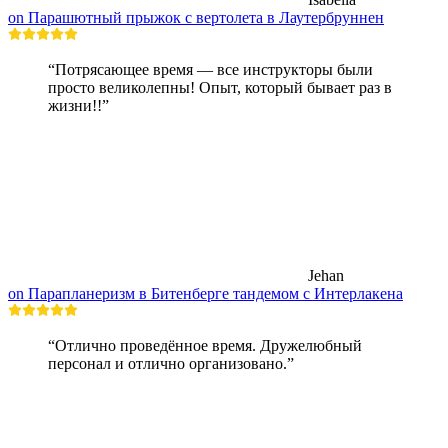
on Парашютный прыжок с вертолета в Лаутербруннен
“Потрясающее время — все инструкторы были
просто великолепны! Опыт, который бывает раз в
жизни!!”
Jehan
on Парапланеризм в Битенберге тандемом с Интерлакена
“Отлично проведённое время. Дружелюбный
персонал и отлично организовано.”