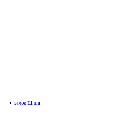
Оешинензее
замок Шпиц