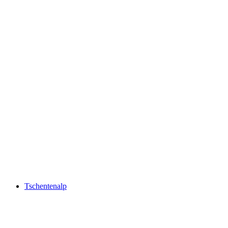
Блаузее
Tschentenalp