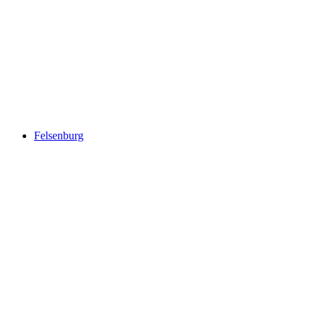
Burgruine Mülenen
Felsenburg