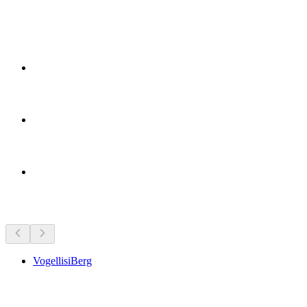
Достопримечательности рядом
VogellisiBerg