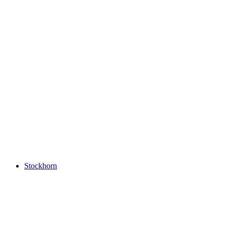
замок Шпиц
Stockhorn