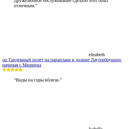
Дружелюбное обслуживание сделало этот опыт
отличным.”
elizabeth
on Тандемный полет на параплане в долине Лаутербруннен,
начиная с Мюррена
“Виды на горы вблизи.”
Isabella