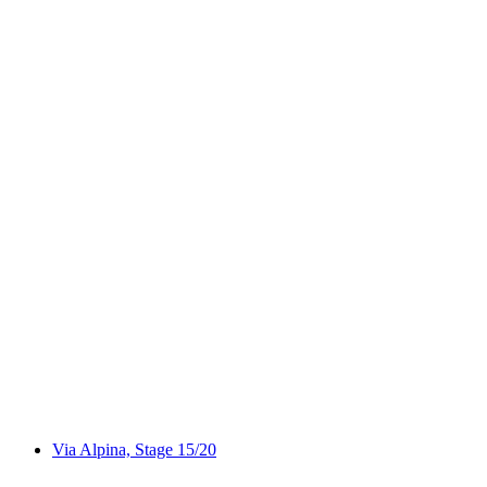
Частная прогулка по лекарственным
растениям и травам в Адельбодене
с человека
от CHF 49
Via Alpina, Stage 15/20