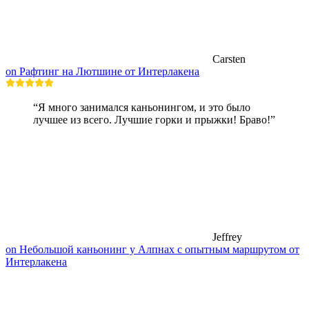
Carsten
on Рафтинг на Лютшине от Интерлакена
“Я много занимался каньонингом, и это было
лучшее из всего. Лучшие горки и прыжки! Браво!”
Jeffrey
on Небольшой каньонинг у Алпнах с опытным маршрутом от
Интерлакена
Походы рядом