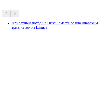
Всё в пределах 30 мин на машине
Приватный поход на Низен вместе со швейцарским
триатлетом из Шпиза