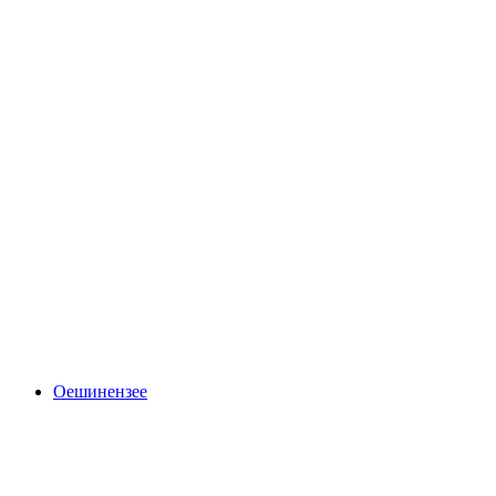
Tschentenalp
Оешинензее