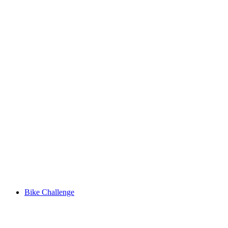
Mountain church service on the Elsigenalp
Свободный доступ
Bike Challenge