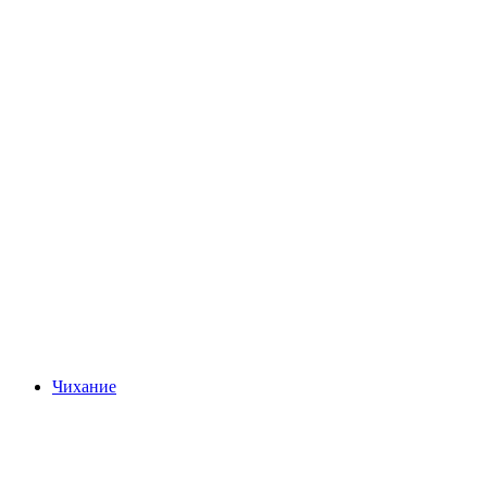
Тунерзее
Чихание