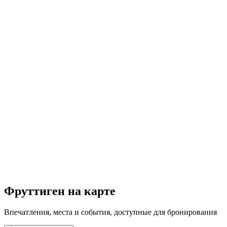
Weekly Tai Chi & Qi Gong courses
Свободный доступ
Фруттиген на карте
Впечатления, места и события, доступные для бронирования