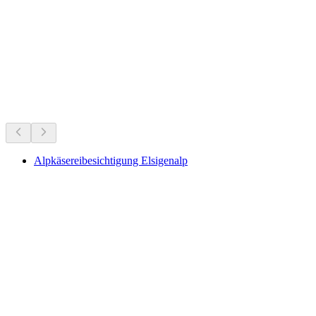
Aris Castle above Kien
Что происходит
Рекомендовано на основе актуальных событий
Alpkäsereibesichtigung Elsigenalp