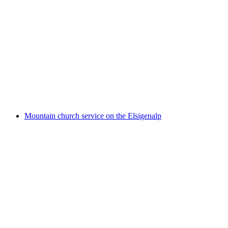
Alpkäsereibesichtigung Elsigenalp
Свободный доступ
Mountain church service on the Elsigenalp