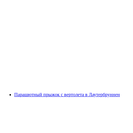
Парашютный прыжок с вертолета Эйгер в
Лаутербрунне
с человека
от CHF 690
Парашютный прыжок с вертолета в Лаутербруннен