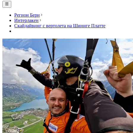
Регион Берн
Интерлакен
Скайдайвинг с вертолета на Шиниге Платте