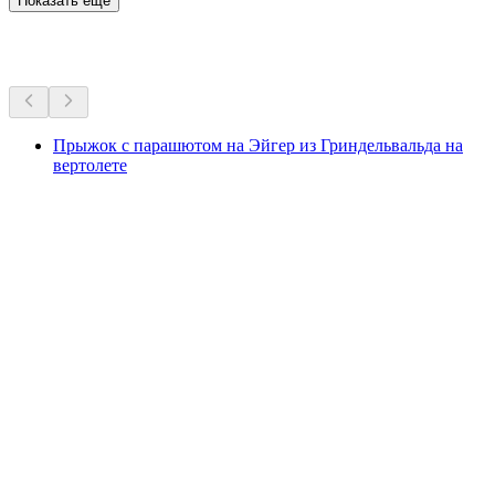
Показать ещё
Другие мероприятия
Прыжок с парашютом на Эйгер из Гриндельвальда на
вертолете