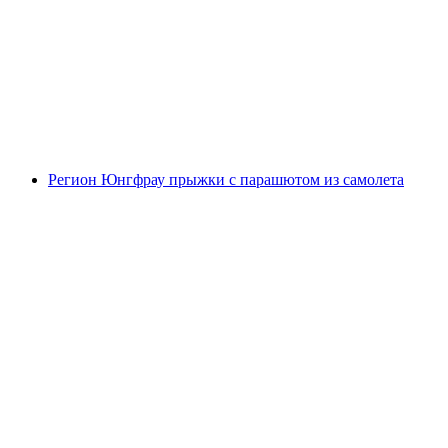
Лаутербруннен
с человека
от CHF 540
Регион Юнгфрау прыжки с парашютом из самолета