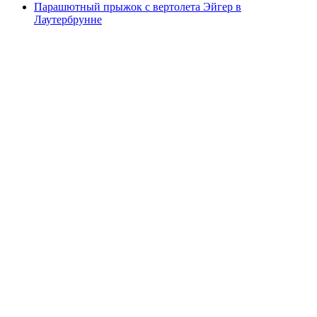
Парашютный прыжок с вертолета Эйгер в
Лаутербрунне