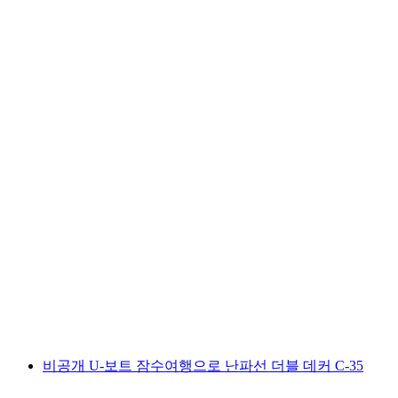
리지에서 천 그리기
1인당
최저 KRW 137000
비공개 U-보트 잠수여행으로 난파선 더블 데커 C-35