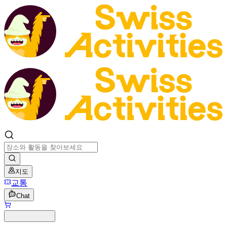
지도
교통
Chat