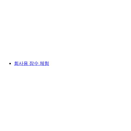
비공개 U-보트 잠수여행으로 난파선 더블 데커
C-35
1인당
최저 KRW 13630000
회사용 잠수 체험