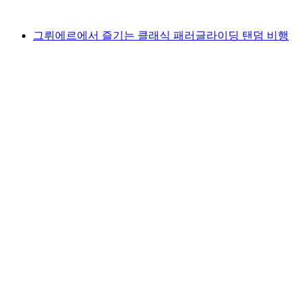
최저 KRW 709000
그뤼에르에서 즐기는 클래식 패러글라이딩 탠덤 비행