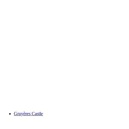
Lenkerhof 고메 스파 리조트
Gruyères Castle