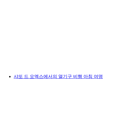
초보자를 위한 피소 협곡 캐니어닝
1인당
최저 KRW 237000
샤또 드 오엑스에서의 열기구 비행 아침 여명