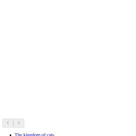
Château de Bulle
지금 진행 중
지금 진행 중인 행사를 바탕으로 추천
The kingdom of cats