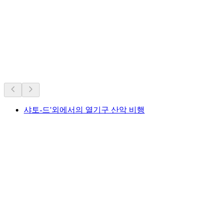
스위스의 역대 인기 명소.
오랜 인기를 바탕으로 추천
샤토-드'외에서의 열기구 산악 비행