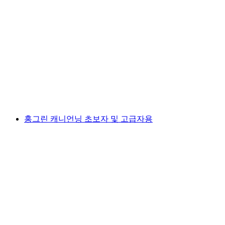
피소 캐년닝 - 샤또 도엑스
1인당
최저 KRW 300000
홍그린 캐니언닝 초보자 및 고급자용