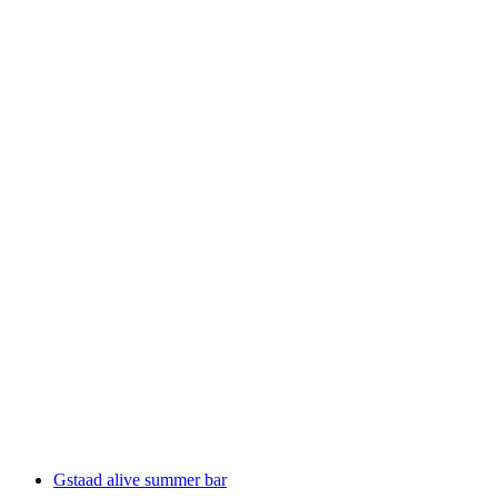
Menuhin Festival Gstaad
자유 입장
Gstaad alive summer bar