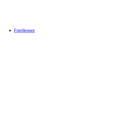
Maison Cailler
Forellensee
Forellensee