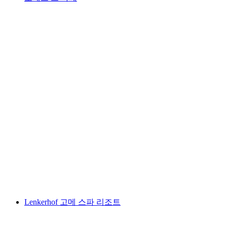
로셰르 드 나예
Lenkerhof 고메 스파 리조트