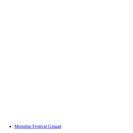
The Gstaad Cultural Encounters
자유 입장
Menuhin Festival Gstaad