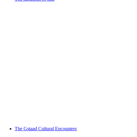
The kingdom of cats
자유 입장
The Gstaad Cultural Encounters