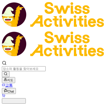
지도
교통
Chat