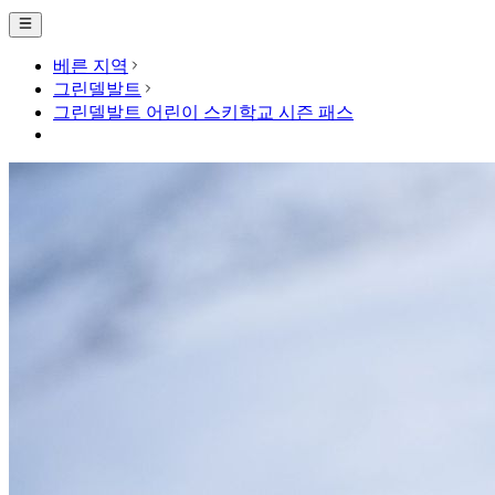
베른 지역
그린델발트
그린델발트 어린이 스키학교 시즌 패스