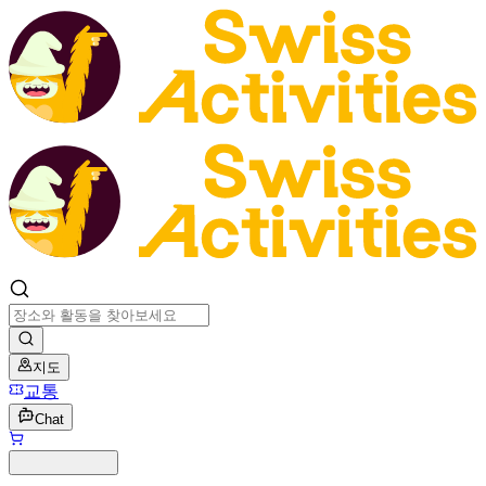
지도
교통
Chat