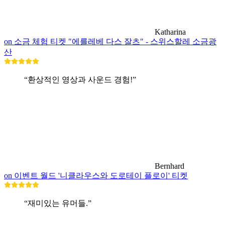
Katharina
on 소금 체험 티켓 "에를레베 다스 잘츠" - 스위스할레 소금광
산
“환상적인 영상과 사운드 경험!”
Bernhard
on 이벤트 월드 '니클라우스와 도로테이 플로이' 티켓
“재미있는 유머들.”