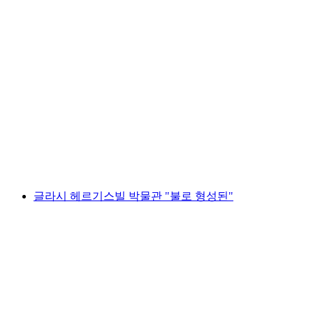
도시 속 발견 투어: 취리히의 숨겨진 버섯 세계
1인당
최저 KRW 126000
글라시 헤르기스빌 박물관 "불로 형성된"