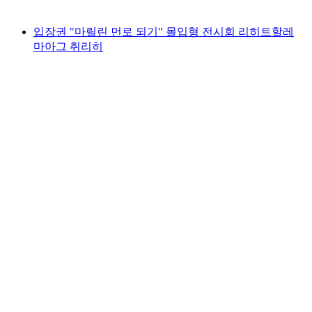
최저 KRW 46000
입장권 "마릴린 먼로 되기" 몰입형 전시회 리히트할레
마아그 취리히