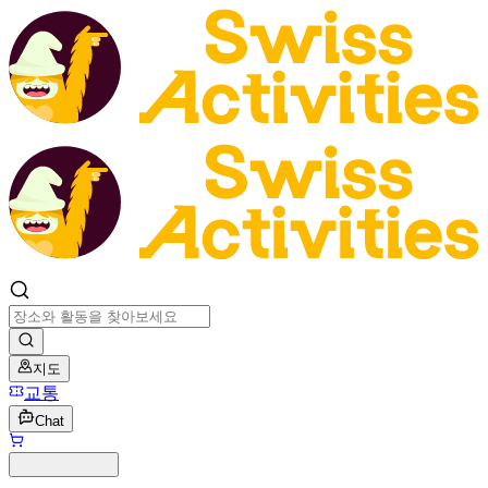
지도
교통
Chat