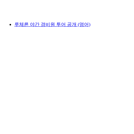
1인당
최저 KRW 13000
루체른 야간 경비원 투어 공개 (영어)