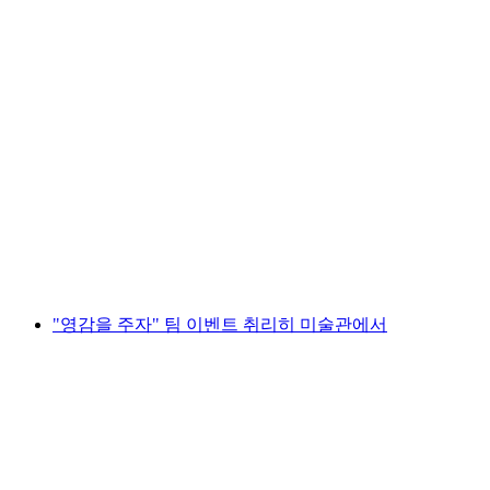
취리히 시내 투어와 인사이트
1인당
최저 KRW 291000
"영감을 주자" 팀 이벤트 취리히 미술관에서