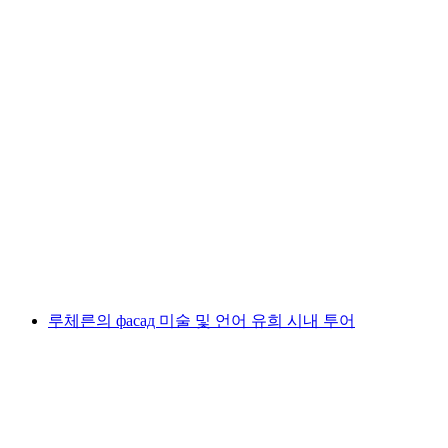
루체른 교통박물관 티켓
1인당
최저 KRW 68000
루체른의 фасад 미술 및 언어 유희 시내 투어