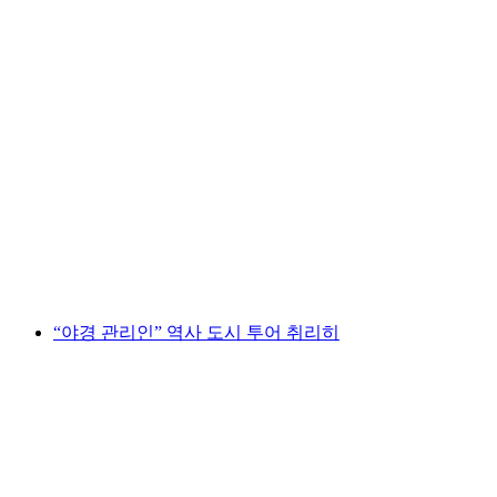
취리히 주립박물관 "하이라이트: 주목받는 소
장품" 개인 가이드 투어
1인당
최저 KRW 328000
“야경 관리인” 역사 도시 투어 취리히