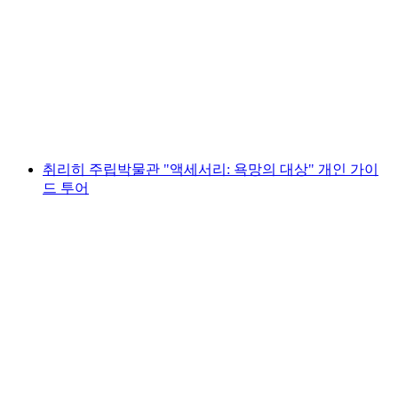
취리히 주립박물관 입장권
1인당
최저 KRW 24000
취리히 주립박물관 "액세서리: 욕망의 대상" 개인 가이
드 투어