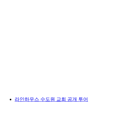
입장권 "마릴린 먼로 되기" 몰입형 전시회 리
히트할레 마아그 취리히
1인당
최저 KRW 60000
라인하우스 수도원 교회 공개 투어