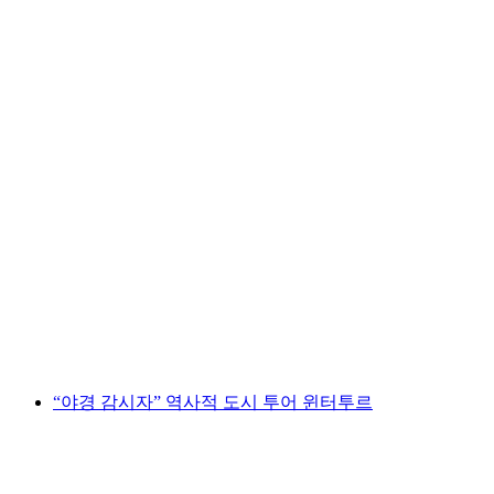
SWISS Arena Kloten 프라이빗 경기장 투어 및
미트 앤 그리트
1인당
최저 KRW 1200000
“야경 감시자” 역사적 도시 투어 윈터투르