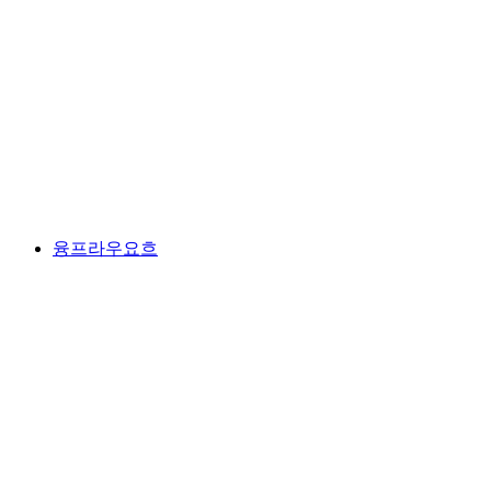
툰워저 호수
융프라우요흐