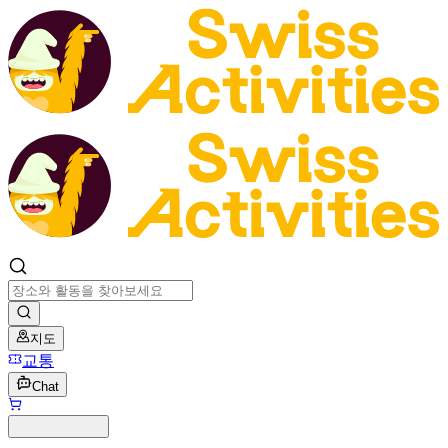
지도
교통
Chat