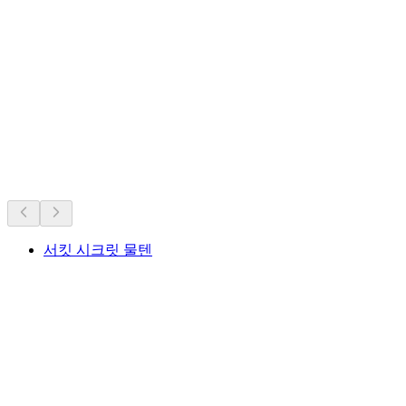
스위스의 역대 인기 명소.
오랜 인기를 바탕으로 추천
서킷 시크릿 물텐