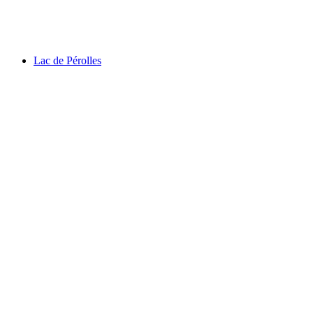
그림젤 협곡
Lac de Pérolles