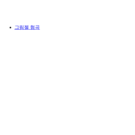
툰 성
그림젤 협곡