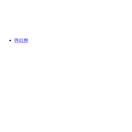
융프라우요흐
맨리헨