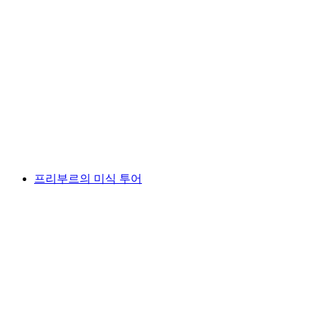
"프리부르 1606" 가상 도시 투어
1인당
최저 KRW 22000
프리부르의 미식 투어