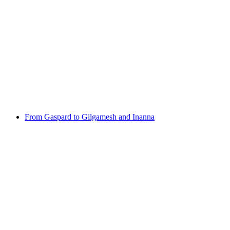
Pré-occupation & Vor-Sorge
자유 입장
From Gaspard to Gilgamesh and Inanna