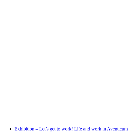
See you soon Baleine! - 120 miniature whales
자유 입장
Exhibition – Let’s get to work! Life and work in Aventicum