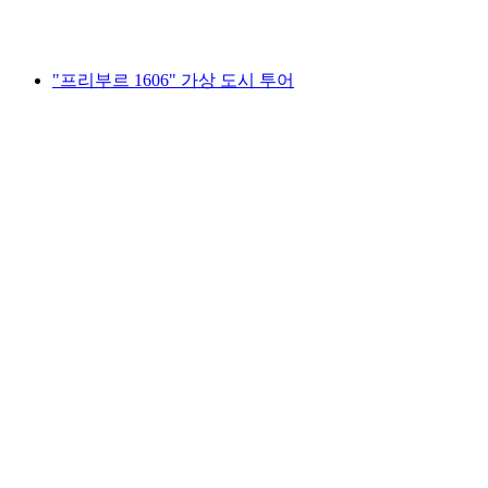
최저 KRW 37000
"프리부르 1606" 가상 도시 투어