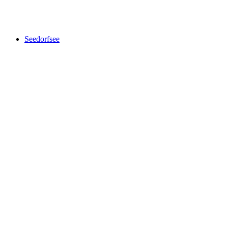
Lac de Pérolles
Seedorfsee