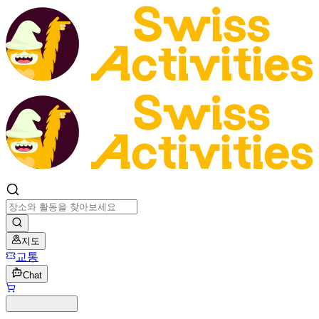
지도
교통
Chat