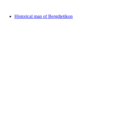
자유 입장
Historical map of Bergdietikon
Historical map of Bergdietikon
자유 입장