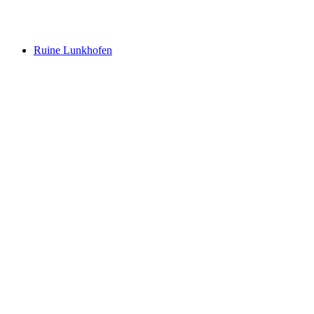
Flachsee
Ruine Lunkhofen
Ruine Lunkhofen