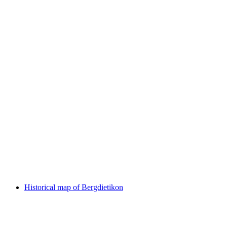
Werkschau Mariann Wiederkehr
Historical map of Bergdietikon