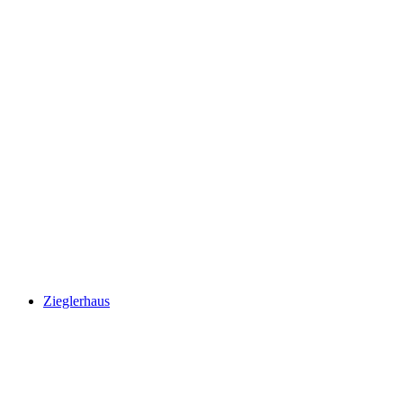
ArtWalk
Zieglerhaus