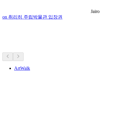
Jairo
on 취리히 주립박물관 입장권
박물관·전시
차로 15분 이내
ArtWalk