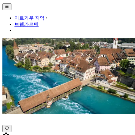
아르가우 지역
브렘가르텐