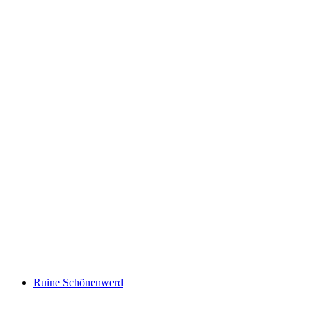
Ruine Glanzenberg
Ruine Schönenwerd