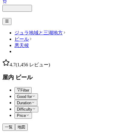
ジュラ地域と三湖地方
ビール
悪天候
4.7
(1,456 レビュー)
屋内 ビール
Filter
Good for
Duration
Difficulty
Price
一覧
地図