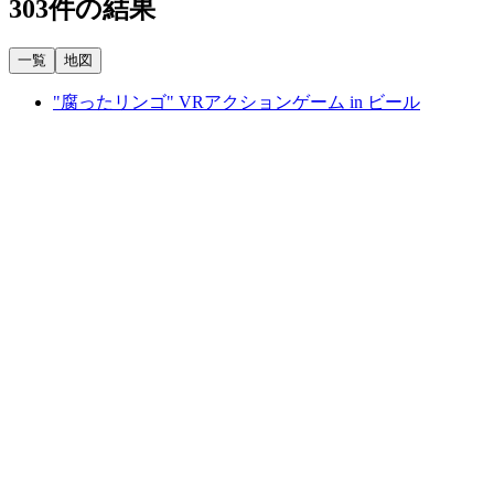
303件の結果
一覧
地図
"腐ったリンゴ" VRアクションゲーム in ビール