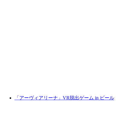
"腐ったリンゴ" VRアクションゲーム in ビー
1人あたり
最安値 ¥9200
「アーヴィアリーナ」VR脱出ゲーム in ビール