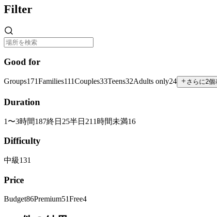
Filter
Good for
Groups
171
Families
111
Couples
33
Teens
32
Adults only
24
さらに2個
Duration
1〜3時間
187
終日
25
半日
21
1時間未満
16
Difficulty
中級
131
Price
Budget
86
Premium
51
Free
4