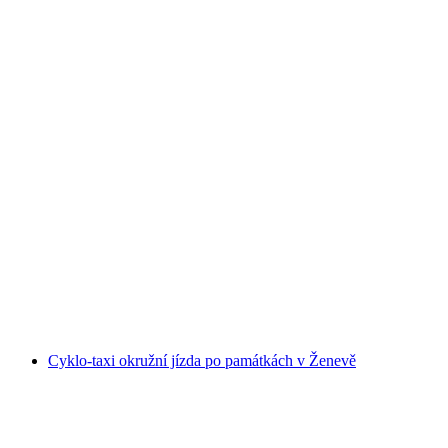
Čokoládová městská prohlídka v Bernu
na osobu
od CZK 1482
Cyklo-taxi okružní jízda po památkách v Ženevě