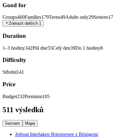
Good for
Groups
460
Families
179
Teens
49
Adults only
29
Seniors
17
Zobrazit dalších 1
Duration
1–3 hodiny
342
Půl dne
55
Celý den
39
Do 1 hodiny
8
Difficulty
Střední
141
Price
Budget
232
Premium
105
511 výsledků
Seznam
Mapa
Jetboat Interlaken Brienzersee z Bönigenu