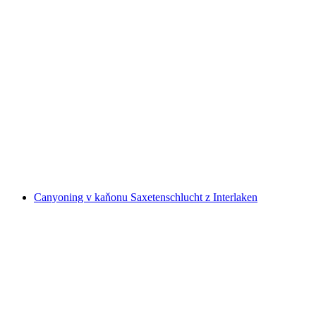
Půjčení raftu pro 3-6 osob
na osobu
od CZK 5119
Canyoning v kaňonu Saxetenschlucht z Interlaken