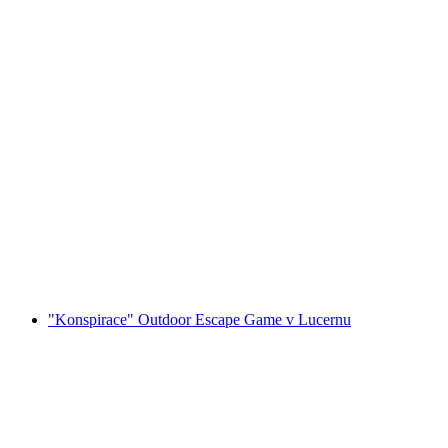
Vstupenka do muzea Lindt Home of Chocolate
včetně prohlídky
na osobu
od CZK 809
"Konspirace" Outdoor Escape Game v Lucernu