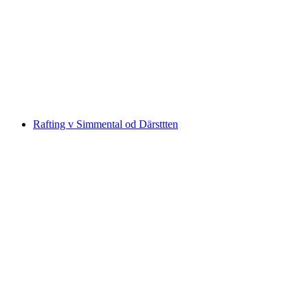
Rodinné raftování na řece Inn
na osobu
od CZK 2210
Rafting v Simmental od Därsttten