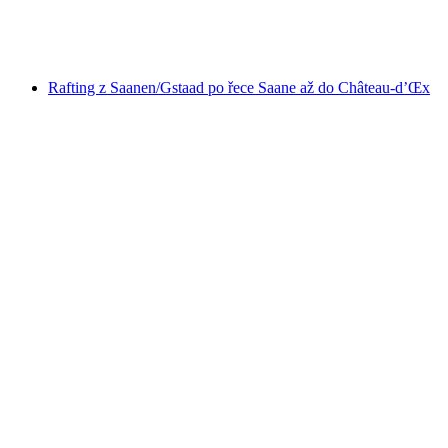
na osobu
od CZK 4015
Rafting z Saanen/Gstaad po řece Saane až do Château-d’Œx