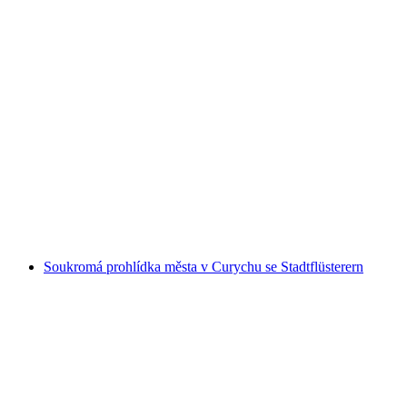
Rafting na řece Simme z Interlakenu nebo
Därstettenu
na osobu
od CZK 3476
Soukromá prohlídka města v Curychu se Stadtflüsterern