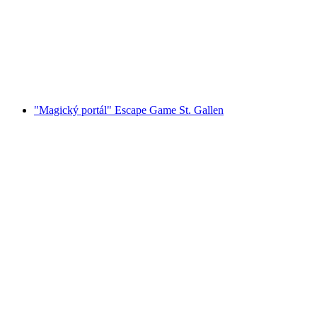
na osobu
od CZK 3503
"Magický portál" Escape Game St. Gallen