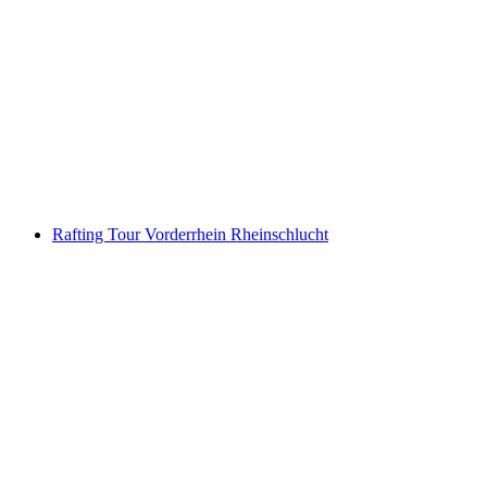
Jetboat Interlaken Brienzersee z Bönigenu
na osobu
od CZK 2129
Rafting Tour Vorderrhein Rheinschlucht