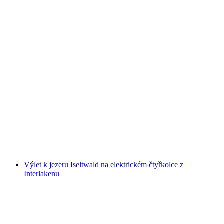
Černé světlo minigolf v Basileji
na osobu
od CZK 405
Výlet k jezeru Iseltwald na elektrickém čtyřkolce z
Interlakenu