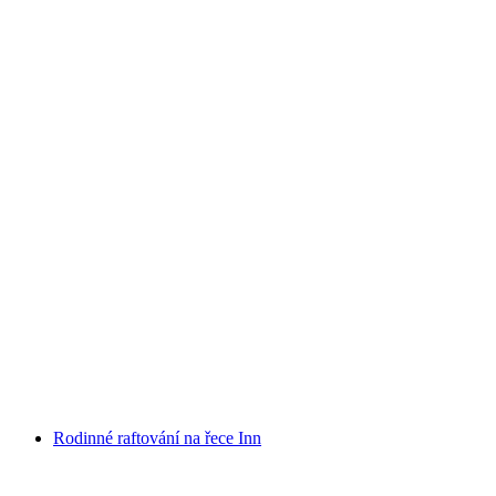
Rafting Tour Vorderrhein Rheinschlucht
na osobu
od CZK 3368
Rodinné raftování na řece Inn