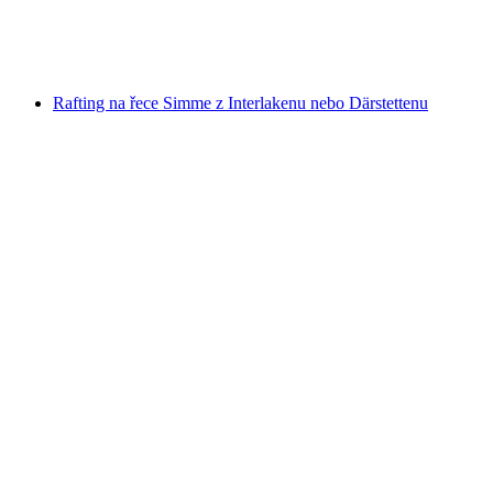
na osobu
od CZK 4715
Rafting na řece Simme z Interlakenu nebo Därstettenu