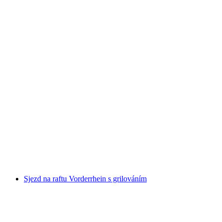
Rafting v Simmental od Därsttten
na osobu
od CZK 3637
Sjezd na raftu Vorderrhein s grilováním