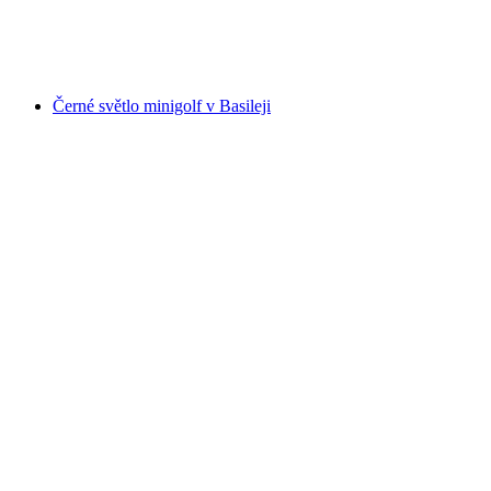
na osobu
od CZK 2695
Černé světlo minigolf v Basileji