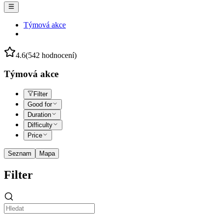
Týmová akce
4.6
(542 hodnocení)
Týmová akce
Filter
Good for
Duration
Difficulty
Price
Seznam
Mapa
Filter