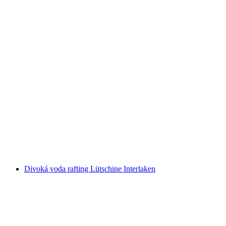
Kulinarická tour Bündner Herrschaft na E-
Biku z Bad Ragaz
na osobu
od CZK 1886
Divoká voda rafting Lütschine Interlaken