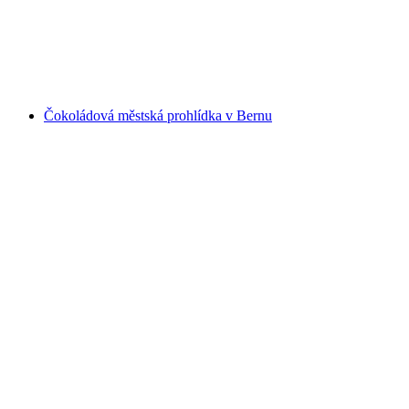
na osobu
od CZK 1024
Čokoládová městská prohlídka v Bernu