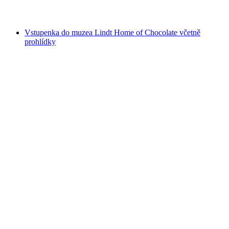
od CZK 4042
Vstupenka do muzea Lindt Home of Chocolate včetně
prohlídky