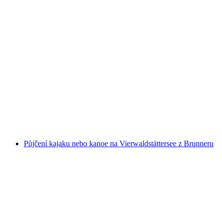
Rafting z Saanen/Gstaad po řece Saane až do
Château-d’Œx
na osobu
od CZK 3368
Půjčení kajaku nebo kanoe na Vierwaldstättersee z Brunneru