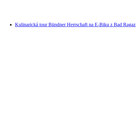
na osobu
od CZK 1779
Kulinarická tour Bündner Herrschaft na E-Biku z Bad Ragaz