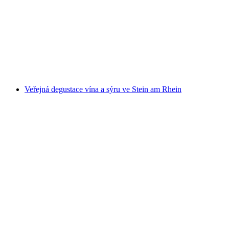
Půjčení raftu pro 3-6 osob
na osobu
od CZK 5117
Veřejná degustace vína a sýru ve Stein am Rhein