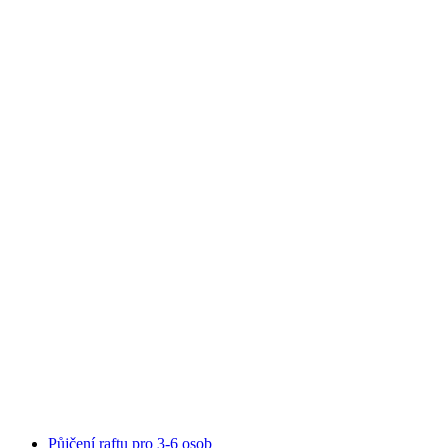
Pronájem kánoi pro 2-4 osob: Zapůjčení raftu
na osobu
od CZK 3770
Půjčení raftu pro 3-6 osob