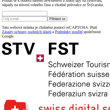
Přihlas se k odběru našeho newsletteru a získej tipy na cestování,
nápady na trávení volného času a vhodné průvodce ze Švýcarska.
Přihlásit se
Tato webová stránka je chráněna pomocí reCAPTCHA. Platí
Zásady ochrany osobních údajů
a
Podmínky použití
společnosti
Google.