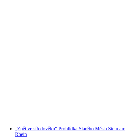
Veřejná degustace vína a sýru ve Stein am
Rhein
na osobu
od CZK 862
„Zpět ve středověku“ Prohlídka Starého Města Stein am
Rhein