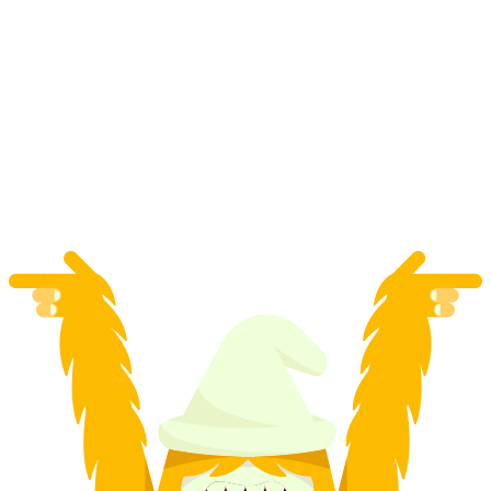
„Zpět ve středověku“ Prohlídka Starého Města
Stein am Rhein
na osobu
od CZK 377