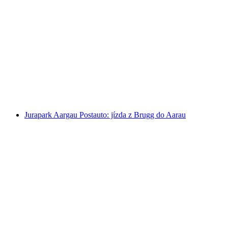
Vstupenka do sauny Aquarena v Bad
Schinznach
na osobu
od CZK 1105
Jurapark Aargau Postauto: jízda z Brugg do Aarau