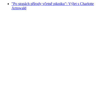
"Po stopách přírody včetně pikniku": Výlet s Charlotte
Arnswald