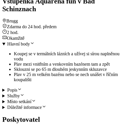
Vstupenka Aquarena fun v Bad
Schinznach
Brugg
Zdarma do 24 hod. předem
2 hod.
Okamžitě
Hlavní body
Koupej se v termálních lázních a užívej si sírou naplněnou
vodu
Plav mezi vnitřním a venkovním bazénem tam a zpět
Sklouzni se po 65 m dlouhém jeskynním skluzavce
Plav v 25 m velkém bazénu nebo se nech unášet v říčním
koupališti
Popis
Služby
Místo setkání
Důležité informace
Poskytovatel