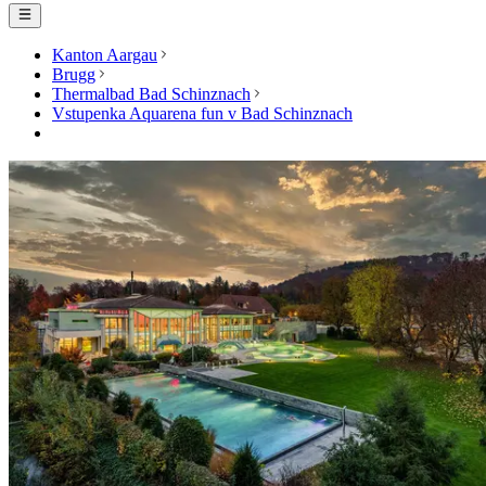
Kanton Aargau
Brugg
Thermalbad Bad Schinznach
Vstupenka Aquarena fun v Bad Schinznach