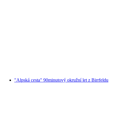
"Po stopách přírody včetně pikniku": Výlet s
Charlotte Arnswald
na osobu
od CZK 3637
"Alpská cesta" 90minutový okružní let z Birrfeldu