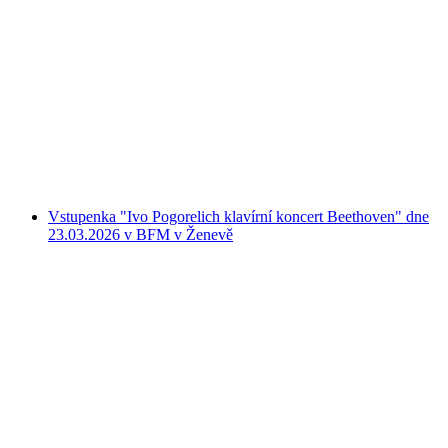
"Narozeninová oslava" v SWISS Areně Kloten
na osobu
od CZK 2964
Vstupenka "Ivo Pogorelich klavírní koncert Beethoven" dne
23.03.2026 v BFM v Ženevě