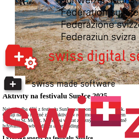
Aktivity na festivalu SunIce 2025
Nejen hudba dělá z festivalu SunIce nezapomenutelný zážitek.
Čekají na vás i různé zimní aktivity v renomovaném lyžařském
středisku St. Moritz. Můžete si vybrat z různých zážitků, včetně
lyžování, snowboardingu a paraglidingu.
Lyžařské sporty na festivalu SunIce