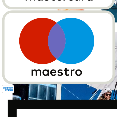
SunIce Festival Schneeaktivitäten (Foto: SunIce)