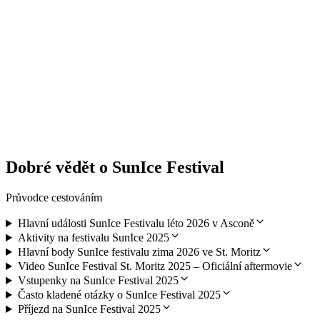
Podcast na okraji sjezdovky PaPlic sledování
na Flumserbergu
na osobu
od CZK 795
Dobré vědět o SunIce Festival
Průvodce cestováním
Hlavní události SunIce Festivalu léto 2026 v Asconě
Aktivity na festivalu SunIce 2025
Hlavní body SunIce festivalu zima 2026 ve St. Moritz
Video SunIce Festival St. Moritz 2025 – Oficiální aftermovie
Vstupenky na SunIce Festival 2025
Často kladené otázky o SunIce Festival 2025
Příjezd na SunIce Festival 2025