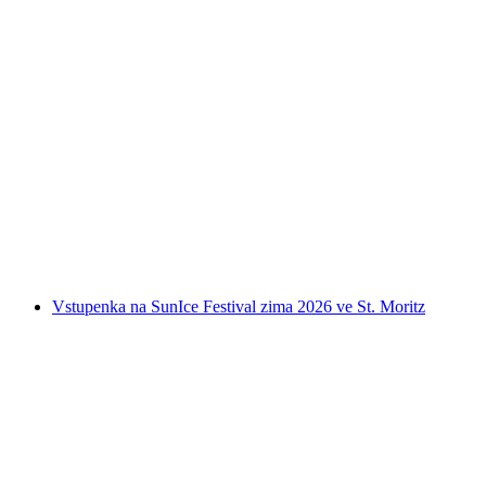
Vstupenka na "Basel Tattoo" 11. – 19. července
2025, Kaserna Basel
na osobu
od CZK 2018
Vstupenka na SunIce Festival zima 2026 ve St. Moritz