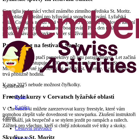
Corviglia je domácí vrchol známého zimního střediska St. Moritz.
Tato oblast je ideální pro lyžování a snowboardování. Lyžařská
oblast Corviglia nabízí s 24 vleky a 155 kilometrů sjezdovek ideální
podmínky pro lyžování a snowboardování. Přes den můžete
prozkoumávat sjezdovky a večer si užívat hudbu.
Paragliding na festivalu SunIce
Zažijte festival z ptačí perspektivy při letu paraglidingem. Let začíná
v Corviglia a sestupuje o 700 metrů nad mořem k jezeru St.
Moritzersee. Poté jste odvezeni zpět do St. Moritze. Celá aktivita
trvá přibližně hodinu.
V roce 2025 nebude možnost čtyřkolky.
Společnost
Freestyle kurzy v Corvatsch lyžařské oblasti
O nás
Kariéra
V Corvatsch si můžete zarezervovat kurzy freestyle, které vám
pomohou zlepšit vaše dovednosti ve snowparku. Zkušení instruktoři
Zdroje
vám ukáží, jak bezpečně a se stylem jezdit po rampách a railech.
Zážitek pro všechny, kteří si chtějí zdokonalit své triky a skoky.
Cestovní průvodce
Skydive v St. Moritz
Itineráře