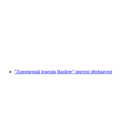
Soukromé karaoke v místnosti 84 v Curychu
na osobu
od CZK 674
"Zapomenutá legenda Basileje" imerzní představení