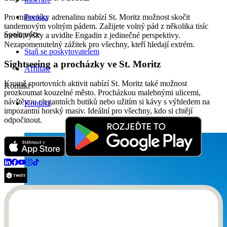
Poukaz
Pro milovníky adrenalinu nabízí St. Moritz možnost skočit
tandemovým volným pádem. Zažijete volný pád z několika tisíc
Spolupráce
metrů výšky a uvidíte Engadin z jedinečné perspektivy.
Nezapomenutelný zážitek pro všechny, kteří hledají extrém.
Staň se poskytovatelem
Sightseeing a procházky ve St. Moritz
Affiliate
Kromě sportovních aktivit nabízí St. Moritz také možnost
Kontakt
prozkoumat kouzelné město. Procházkou malebnými ulicemi,
návštěvou elegantních butiků nebo užitím si kávy s výhledem na
Kontakt
impozantní horský masiv. Ideální pro všechny, kdo si chtějí
odpočinout.