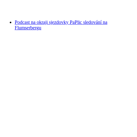
na osobu
od CZK 6194
Podcast na okraji sjezdovky PaPlic sledování na
Flumserbergu