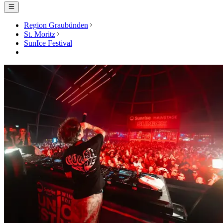
Region Graubünden
St. Moritz
SunIce Festival