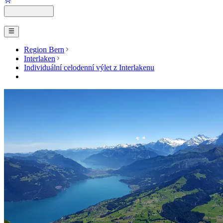
Region Bern
Interlaken
Individuální celodenní výlet z Interlakenu