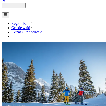
Region Bern
Grindelwald
Skipass Grindelwald