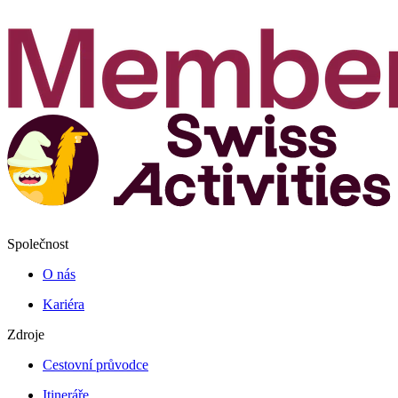
Společnost
O nás
Kariéra
Zdroje
Cestovní průvodce
Itineráře