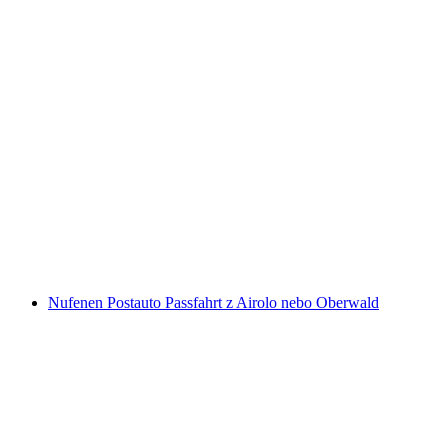
Vstupenka Mont Soleil z Saint-Imier
na osobu
od CZK 124
Nufenen Postauto Passfahrt z Airolo nebo Oberwald