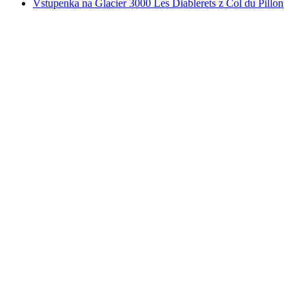
Vstupenka na Glacier 3000 Les Diablerets z Col du Pillon