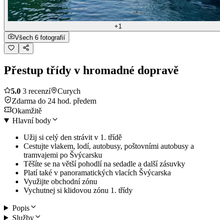
+1
Všech 6 fotografií
Přestup třídy v hromadné dopravě
5.0
3 recenzí
Curych
Zdarma do 24 hod. předem
Okamžitě
Hlavní body
Užij si celý den strávit v 1. třídě
Cestujte vlakem, lodí, autobusy, poštovními autobusy a
tramvajemi po Švýcarsku
Těšíte se na větší pohodlí na sedadle a další zásuvky
Platí také v panoramatických vlacích Švýcarska
Využijte obchodní zónu
Vychutnej si klidovou zónu 1. třídy
Popis
Služby