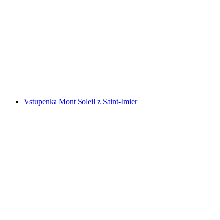
Vstupenka na Glacier 3000 Les Diablerets z Col
du Pillon
na osobu
od CZK 2397
Vstupenka Mont Soleil z Saint-Imier