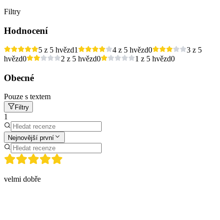
Filtry
Hodnocení
5 z 5 hvězd
1
4 z 5 hvězd
0
3 z 5
hvězd
0
2 z 5 hvězd
0
1 z 5 hvězd
0
Obecné
Pouze s textem
Filtry
1
Nejnovější první
velmi dobře