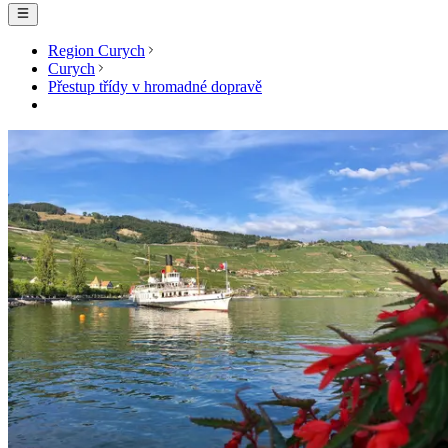
Region Curych
Curych
Přestup třídy v hromadné dopravě