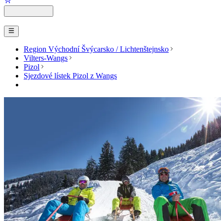
Region Východní Švýcarsko / Lichtenštejnsko
Vilters-Wangs
Pizol
Sjezdové lístek Pizol z Wangs