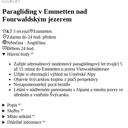
Paragliding v Emmetten nad
Fourwaldským jezerem
4.7
3 recenzí
Emmetten
Zdarma do 24 hod. předem
Němčina · Angličtina
Během 24 hod.
Hlavní body
Zažijte adrenalinový tandemový paraglidingový let trvající 5
až 15 minut do Emmetten u jezera Vierwaldstättersee
Užijte si ohromující výhled na Urnérské Alpy
Objevte švýcarskou krajinu z ptačí perspektivy
Nezapomenutelný pocit beztíže
Létání v nádherném panoramatu s Alpami a mnoha jezery ve
středním a vnitřním Švýcarsku
Popis
Služby
Místo setkání
Důležité informace