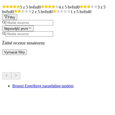
5 z 5 hvězd
0
4 z 5 hvězd
0
3 z 5
hvězd
0
2 z 5 hvězd
0
1 z 5 hvězd
0
Filtry
Nejnovější první
Žádné recenze nenalezeny
Vymazat filtry
Další aktivity
Brunni Engelberg paragliding tandem