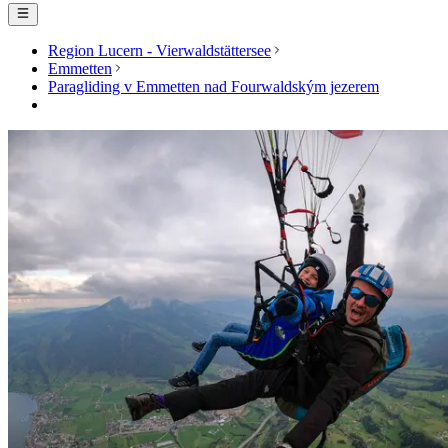
Region Lucern - Vierwaldstättersee
Emmetten
Paragliding v Emmetten nad Fourwaldským jezerem