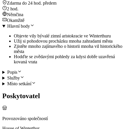
Zdarma do 24 hod. předem
2 hod.
Němčina
Okamžitě
Hlavní body
Objevte vily bývalé zimní aristokracie ve Winterthuru
Užij si pohodovou procházku mnoha zahradami města
Zjistěte mnoho zajímavého o historii mnoha vil historického
města
Hodďte se zvědavými pohledy za kdysi dobře uzavřená
kovaná vrata
Popis
Služby
Místo setkání
Poskytovatel
Provozováno společností
House of Winterthur