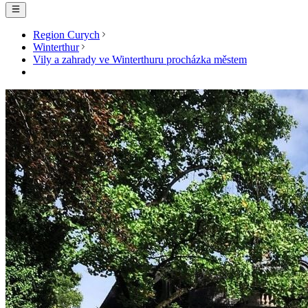
Region Curych
Winterthur
Vily a zahrady ve Winterthuru procházka městem