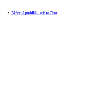
od CZK 432
Běžecká prohlídka města Chur