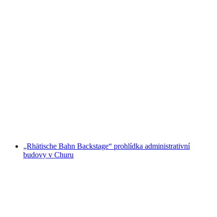
Vlastní chuťová túra z Brambrüesch do
Pradaschier
na osobu
od CZK 3888
„Rhätische Bahn Backstage“ prohlídka administrativní
budovy v Churu