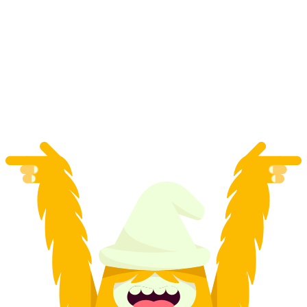
Běžecká prohlídka města Chur
na osobu
od CZK 486