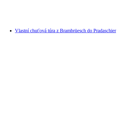
na osobu
od CZK 1539
Vlastní chuťová túra z Brambrüesch do Pradaschier