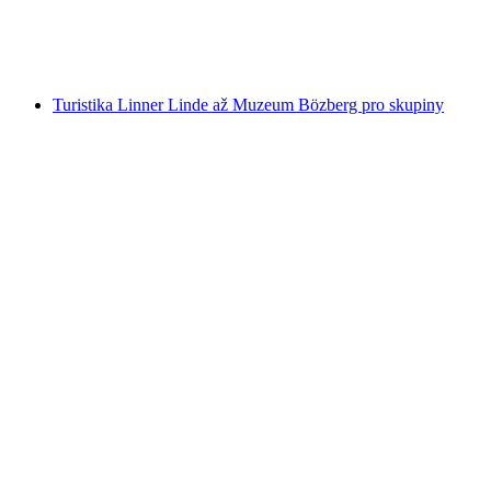
na osobu
od CZK 5831
Turistika Linner Linde až Muzeum Bözberg pro skupiny