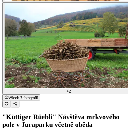
+2
Všech 7 fotografií
"Küttiger Rüebli" Návštěva mrkvového
pole v Juraparku včetně oběda