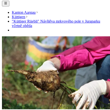
Kanton Aargau
Küttigen
"Küttiger Rüebli" Návštěva mrkvového pole v Juraparku
včetně oběda