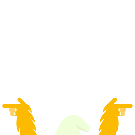
Turistika Linner Linde až Muzeum Bözberg
pro skupiny
na osobu
od CZK 2700