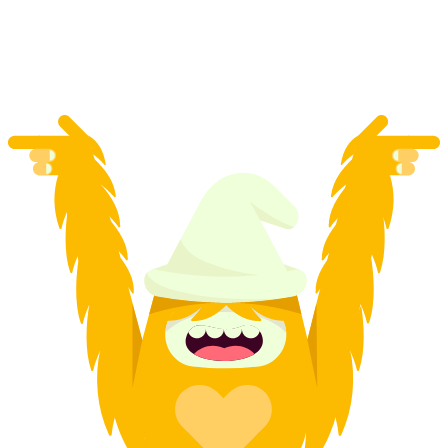
na osobu
od CZK 4443