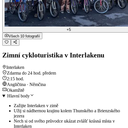
+5
Všech 10 fotografií
Zimní cykloturistika v Interlakenu
Interlaken
Zdarma do 24 hod. předem
2:15 hod.
Angličtina · Němčina
Okamžitě
Hlavní body
Zažijte Interlaken v zimě
Užij si nádhernou krajinu kolem Thunského a Brienzského
jezera
Nech si od svého průvodce ukázat zvlášť krásná místa v
Interlaken