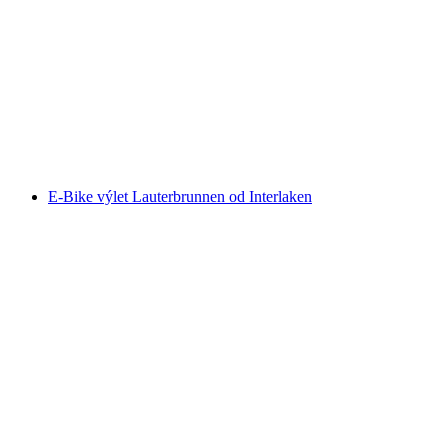
Zlatá hodina horské cyklistiky kolem jezera
Thuner ab Interlaken
na osobu
od CZK 2128
E-Bike výlet Lauterbrunnen od Interlaken