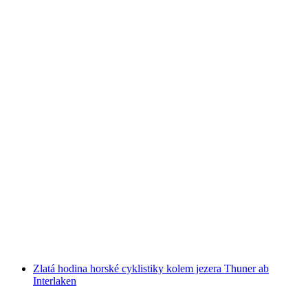
Elektrická kola zájezd Interlaken Od
Interlaken
na osobu
od CZK 2666
Zlatá hodina horské cyklistiky kolem jezera Thuner ab
Interlaken