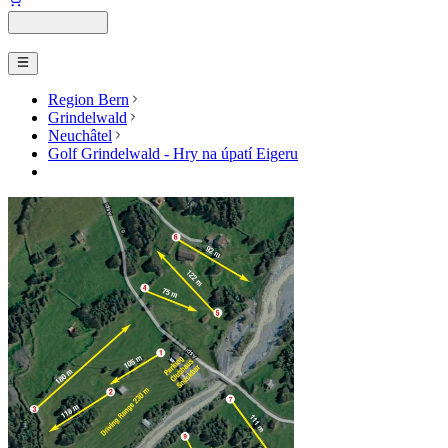
Region Bern
Grindelwald
Neuchâtel
Golf Grindelwald - Hry na úpatí Eigeru