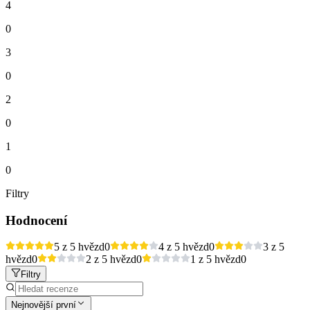
4
0
3
0
2
0
1
0
Filtry
Hodnocení
5 z 5 hvězd
0
4 z 5 hvězd
0
3 z 5
hvězd
0
2 z 5 hvězd
0
1 z 5 hvězd
0
Filtry
Nejnovější první