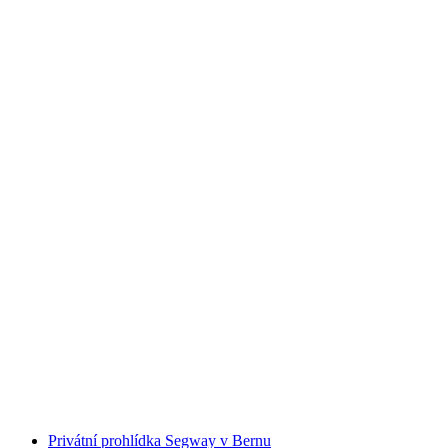
Zürich Segway vedená prohlídka veřejně
na osobu
od CZK 2943
Privátní prohlídka Segway v Bernu