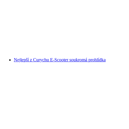
Privátní prohlídka Segway v Bernu
na osobu
od CZK 4050
Nejlepší z Curychu E-Scooter soukromá prohlídka