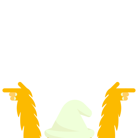
Zürichské zemské muzeum "Nejzajímavější
exponáty: objekty ve světle reflektorů"
soukromá prohlídka
na osobu
od CZK 4859