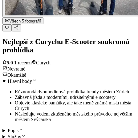
Všech 5 fotografií
Nejlepší z Curychu E-Scooter soukromá
prohlídka
5.0
1 recenzí
Curych
Nevratné
Okamžitě
Hlavní body
Různorodá dvouhodinová prohlídka trendy městem Zürich
Zábavná jízda s moderními, udržitelnými e-scootery
Objevte klasické památky, ale také méně známá místa města
Curych
Následujte vedení zkušeného městského průvodce největším
městem Švýcarska
Popis
Služby