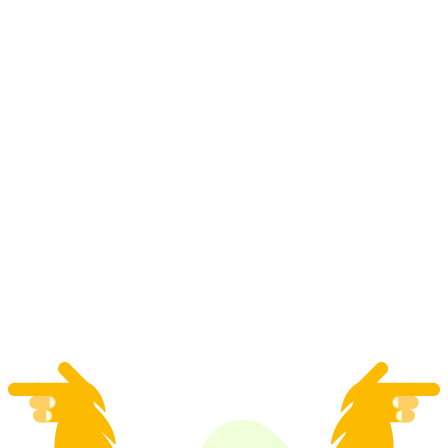
Půjčení kempovacího vybavení v Tessinu
na osobu
od CZK 3159