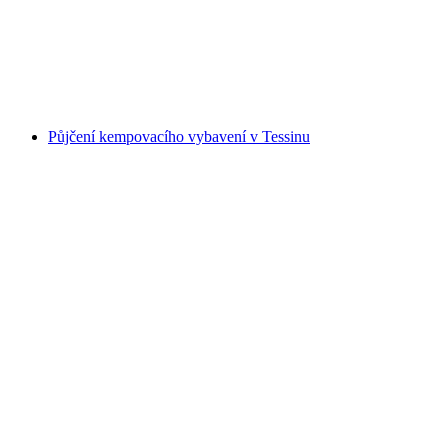
na osobu
od CZK 26725
Půjčení kempovacího vybavení v Tessinu