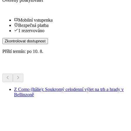
Ověřený poskytovatel
Mobilní vstupenka
Bezpečná platba
1 rezervováno
Zkontrolovat dostupnost
Příští termín: po 10. 8.
Další aktivity
Z Como (Itálie): Soukromý celodenní výlet na trh a hrady v
Bellinzoně