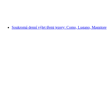
na osobu
od CZK 26725
Soukromá denní výlet třemi jezery: Como, Lugano, Maggiore