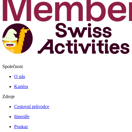
Společnost
O nás
Kariéra
Zdroje
Cestovní průvodce
Itineráře
Poukaz