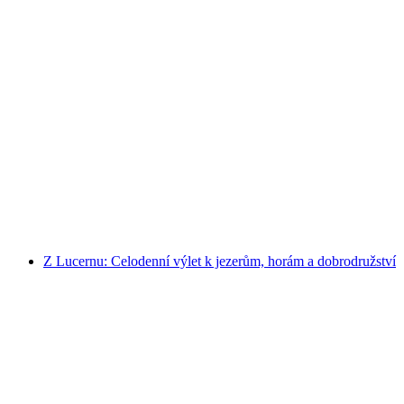
Z Luzern: Celodenní výlet na Titlis pro
začátečníky ve snowboardingu
na osobu
od CZK 4713
Z Lucernu: Celodenní výlet k jezerům, horám a dobrodružství