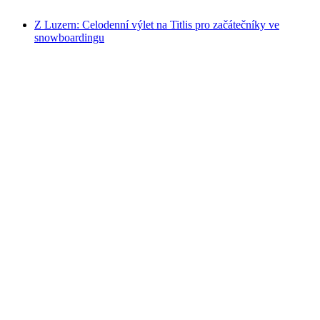
od CZK 1185
Z Luzern: Celodenní výlet na Titlis pro začátečníky ve
snowboardingu