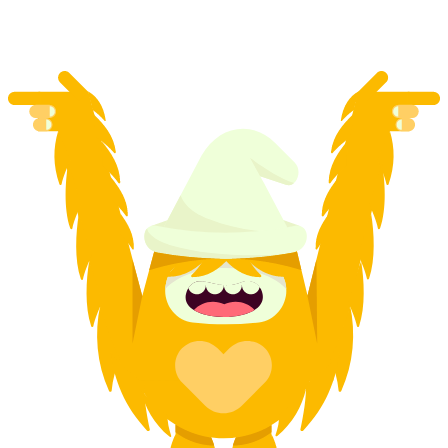
na osobu
od CZK 1885