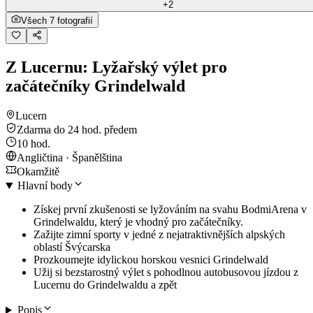
+2
Všech 7 fotografií
Z Lucernu: Lyžařský výlet pro
začátečníky Grindelwald
Lucern
Zdarma do 24 hod. předem
10 hod.
Angličtina · Španělština
Okamžitě
Hlavní body
Získej první zkušenosti se lyžováním na svahu BodmiArena v
Grindelwaldu, který je vhodný pro začátečníky.
Zažijte zimní sporty v jedné z nejatraktivnějších alpských
oblastí Švýcarska
Prozkoumejte idylickou horskou vesnici Grindelwald
Užij si bezstarostný výlet s pohodlnou autobusovou jízdou z
Lucernu do Grindelwaldu a zpět
Popis