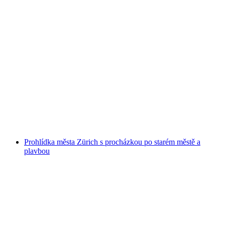
Z Lucernu: Dobrodružství na raftu na
Lütschině v Interlaken
na osobu
od CZK 6732
Prohlídka města Zürich s procházkou po starém městě a
plavbou