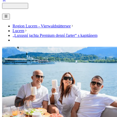
Region Lucern - Vierwaldstättersee
Lucern
„Luxusní jachta Premium denní čarter“ s kapitánem