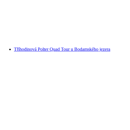
Quadová lovná túra na Bodamském jezeře se
zábavou s hádankami
na osobu
od CZK 6452
Tříhodinová Polter Quad Tour u Bodamského jezera