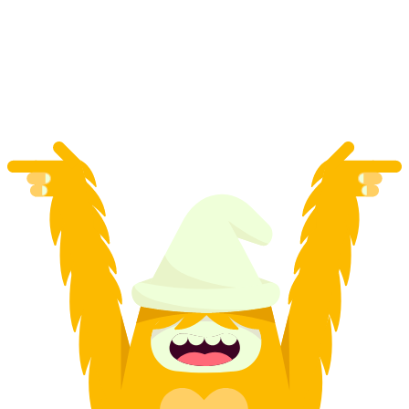
Quad BBQ tour v Appenzellu od Arbonu
na osobu
od CZK 6992