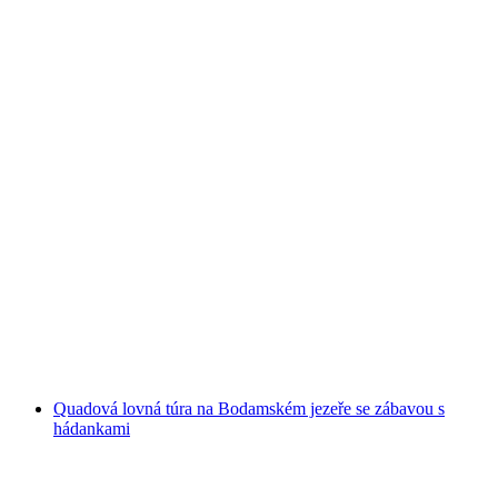
Narozeninová quad túra 2 hodiny u
Bodamského jezera
na osobu
od CZK 5102
Quadová lovná túra na Bodamském jezeře se zábavou s
hádankami