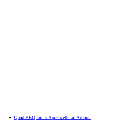
Tříhodinová Polter Quad Tour u Bodamského
jezera
na osobu
od CZK 5912
Quad BBQ tour v Appenzellu od Arbonu