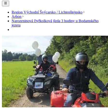
Region Východní Švýcarsko / Lichtenštejnsko
Arbon
Narozeninová čtyřkolková jízda 3 hodiny u Bodamského
jezera