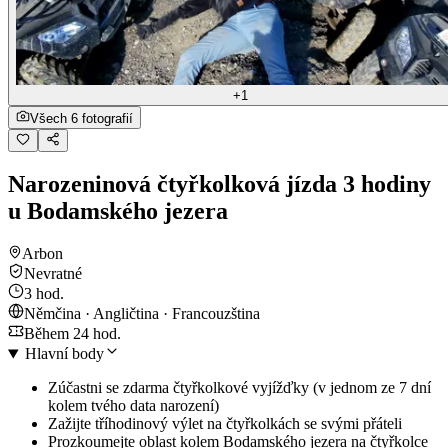
+1
Všech 6 fotografií
Narozeninová čtyřkolková jízda 3 hodiny
u Bodamského jezera
Arbon
Nevratné
3 hod.
Němčina · Angličtina · Francouzština
Během 24 hod.
Hlavní body
Zúčastni se zdarma čtyřkolkové vyjížďky (v jednom ze 7 dní
kolem tvého data narození)
Zažijte tříhodinový výlet na čtyřkolkách se svými přáteli
Prozkoumejte oblast kolem Bodamského jezera na čtyřkolce