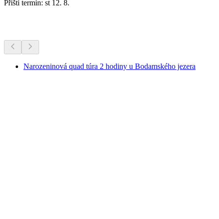
Příští termín: st 12. 8.
Další aktivity
Narozeninová quad túra 2 hodiny u Bodamského jezera