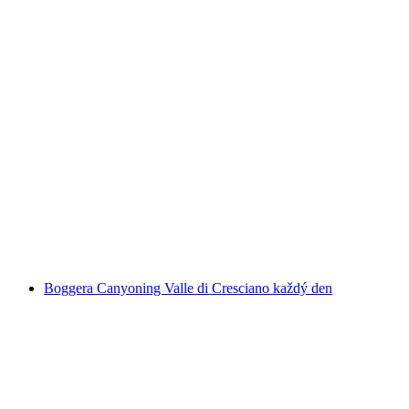
Canyoning v Pontirone 4 hodiny pro pokročilé
na osobu
od CZK 4578
Boggera Canyoning Valle di Cresciano každý den