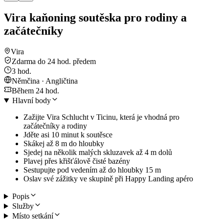
Vira kaňoning soutěska pro rodiny a
začátečníky
Vira
Zdarma do 24 hod. předem
3 hod.
Němčina · Angličtina
Během 24 hod.
Hlavní body
Zažijte Vira Schlucht v Ticinu, která je vhodná pro
začátečníky a rodiny
Jděte asi 10 minut k soutěsce
Skákej až 8 m do hloubky
Sjedej na několik malých skluzavek až 4 m dolů
Plavej přes křišťálově čisté bazény
Sestupujte pod vedením až do hloubky 15 m
Oslav své zážitky ve skupině při Happy Landing apéro
Popis
Služby
Místo setkání