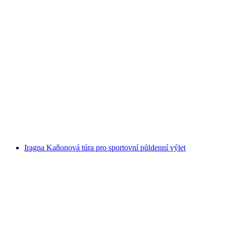
Canyoning v soutěsce Viamala s aperitivem
na osobu
od CZK 4443
Iragna Kaňonová túra pro sportovní půldenní výlet