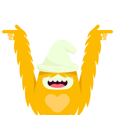
na osobu
od CZK 4309