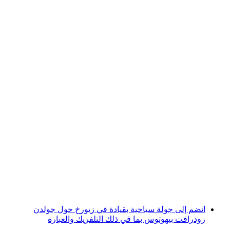
من لوزيرن: جولة يومية إلى غريندلفالد، إنترلاكن
ولاوتربرنن
لكل شخص
من CHF 95
انضم إلى جولة سياحية بقيادة في زيورخ حول جولدن
رودرافت بيهوتوس بما في ذلك التلفريك والعبارة