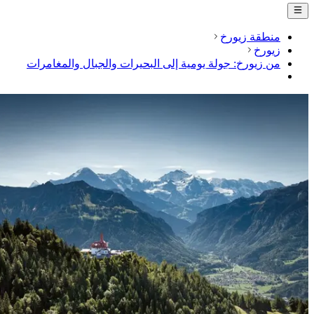
منطقة زيورخ
زيورخ
من زيورخ: جولة يومية إلى البحيرات والجبال والمغامرات