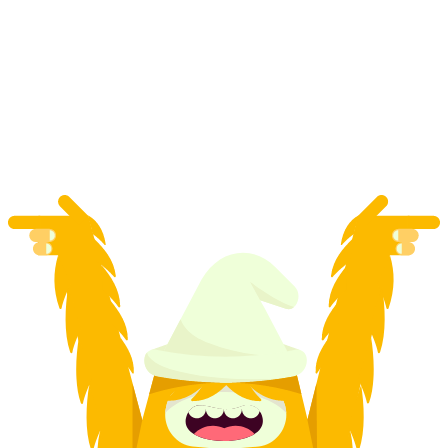
جولدن رودرافت بيهوتوس بما في ذلك التلفريك
والعبارة
لكل شخص
من CHF 203.60