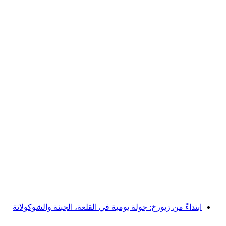
من لوسيرن: جولة يومية إلى البحيرات والجبال
والمغامرة
لكل شخص
من CHF 70
ابتداءً من زيورخ: جولة يومية في القلعة، الجبنة والشوكولاتة