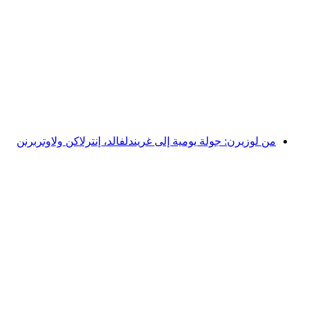
ابتداءً من زيورخ: جولة يومية في القلعة، الجبنة
والشوكولاتة
لكل شخص
من CHF 120
من لوزيرن: جولة يومية إلى غريندلفالد، إنترلاكن ولاوتربرنن