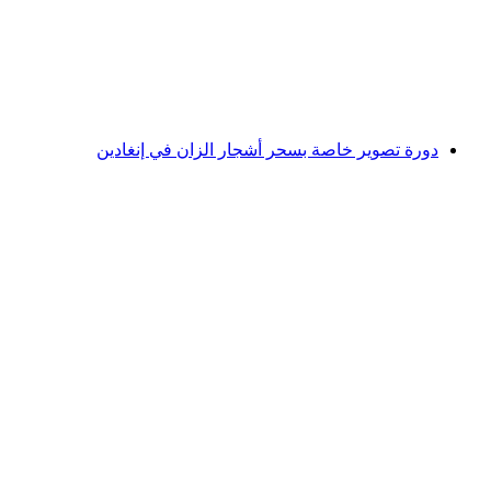
لكل شخص
من CHF 199
دورة تصوير خاصة بسحر أشجار الزان في إنغادين