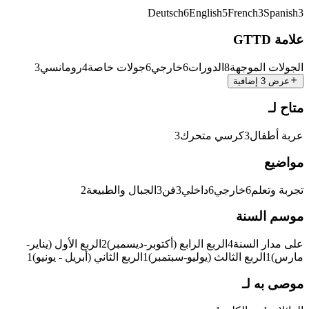
Deutsch
6
English
5
French
3
Spanish
3
علامة GTTD
الجولات الموجهة
8
الدورات
6
خارجي
6
جولات خاصة
4
رومانسي
3
عرض 3 إضافية
متاح لـ
عربة أطفال
3
كرسي متحرك
3
مواضيع
تجربة وتعلم
6
خارجي
6
داخلي
3
فن
3
الجبال والطبيعة
2
موسم السنة
على مدار السنة
4
الربع الرابع (أكتوبر-ديسمبر)
2
الربع الأول (يناير-
مارس)
1
الربع الثالث (يوليو-سبتمبر)
1
الربع الثاني (أبريل - يونيو)
1
موصى به لـ