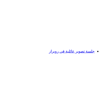
دورة تصوير للمبتدئين لمدة يومين في لوسيرن
لكل شخص
من CHF 358
جلسة تصوير عائلية في روبراز