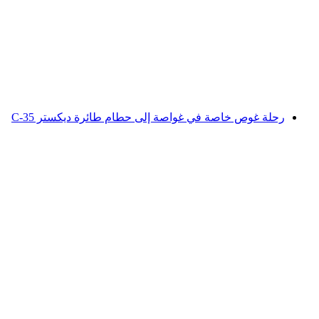
رحلة غوص تحت المياه إلى حطام فيتزانوفي
لكل شخص
من CHF 980
رحلة غوص خاصة في غواصة إلى حطام طائرة ديكستر C-35