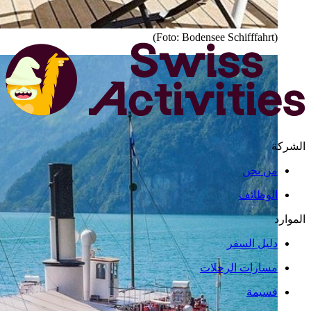
(Foto: Bodensee Schifffahrt)
الشركة
من نحن
الوظائف
الموارد
دليل السفر
مسارات الرحلات
قسيمة