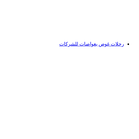
لكل شخص
من CHF 39.50
رحلات غوص بغواصات للشركات