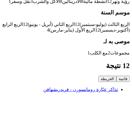
رؤية ونهر
12
أنشطة مائية
8
الأدرينالين
8
الأكل والشرب
3
نقل وسفر
1
موسم السنة
الربع الثالث (يوليو-سبتمبر)
12
الربع الثاني (أبريل - يونيو)
12
الربع الرابع
(أكتوبر-ديسمبر)
12
الربع الأول (يناير-مارس)
4
موصى به لـ
مجموعات
2
مع الكلب
1
12 نتيجة
قائمة
الخريطة
تذاكر عبّارة رومانسورن - فريدريشهافن