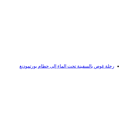
رحلة غوص خاصة في غواصة إلى حطام
البورغنشتوك
لكل شخص
من CHF 6,000
رحلة غوص بالسفينة تحت الماء إلى حطام بورتمودنغ