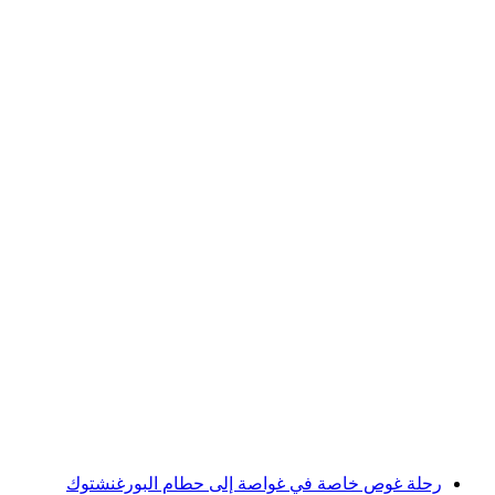
رحلة غوص تحت سطح الماء إلى حطام السفينة
عند بورغنستوك
لكل شخص
من CHF 1,400
رحلة غوص خاصة في غواصة إلى حطام البورغنشتوك