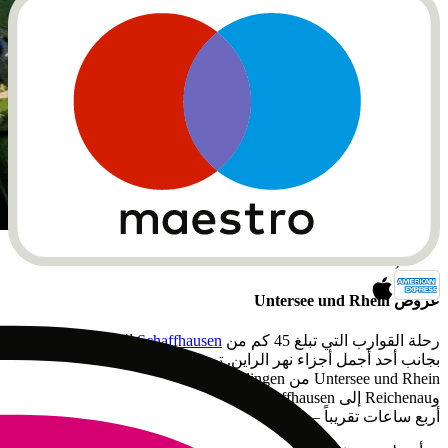
Traumhafte Sicht (Quelle: Vierwaldstättersee
Schifffahrt)
عروض Untersee und Rhein
رحلة القوارب التي تبلغ 45 كم من
Schaffhausen
إلى Konstanz تمر
بجانب أحد أجمل أجزاء نهر الراين. تبحر الشركة البحرية السويسرية
Untersee und Rhein من Kreuzlingen عبر Stein am Rhein
وReichenau إلى Schaffhausen. تستغرق الرحلة نحو الأسفل حوالي
أربع ساعات تقريباً – وفي الاتجاه المقابل ساعة إضافية.