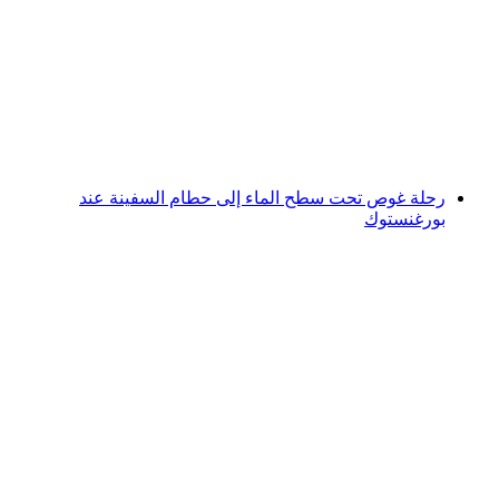
رحلة غوص تحت الموج إلى حطام الطائرة C-35
لكل شخص
من CHF 1,800
رحلة غوص تحت سطح الماء إلى حطام السفينة عند
بورغنستوك