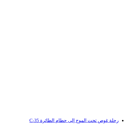
رحلة غوص خاصة في غواصة إلى حطام طائرة
ديكستر C-35
لكل شخص
من CHF 7,500
رحلة غوص تحت الموج إلى حطام الطائرة C-35