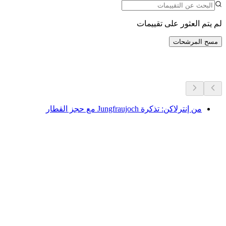
لم يتم العثور على تقييمات
مسح المرشحات
المزيد من الأنشطة
من إنترلاكن: تذكرة Jungfraujoch مع حجز القطار