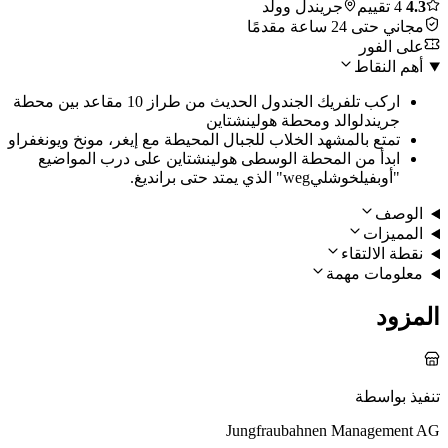
4.3
4 تقييم
جريندل وولد
مجاني حتى 24 ساعة مقدمًا
على الفور
أهم النقاط
اركب تلفريك الجندول الحديث من طراز 10 مقاعد بين محطة
جريندلوالد ومحطة هولينشتاين
تمتع بالمشهد الخلاب للجبال المحيطة مع إيغر، مونخ ويونغفراو
ابدأ من المحطة الوسطى هولينشتاين على درب المواضيع
"أوبفيلخوشليweg" الذي يمتد حتى برانديغ.
الوصف
المميزات
نقطة الالتقاء
معلومات مهمة
المزود
تنفيذ بواسطة
Jungfraubahnen Management AG