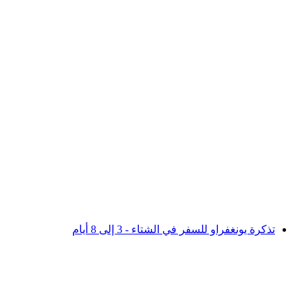
من إنترلاكن: تذكرة Jungfraujoch مع حجز القطار
لكل شخص
من CHF 271.20
تذكرة يونغفراو للسفر في الشتاء - 3 إلى 8 أيام