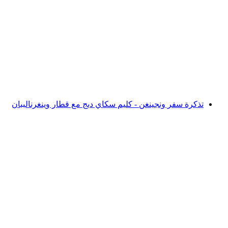
تذكرة المشي جرانديلى-بورت على متن قطار
فست
لكل شخص
من CHF 21
تذكرة سفر ونجينغن - كليم سكاي ديج مع قطار وينغرنالببان