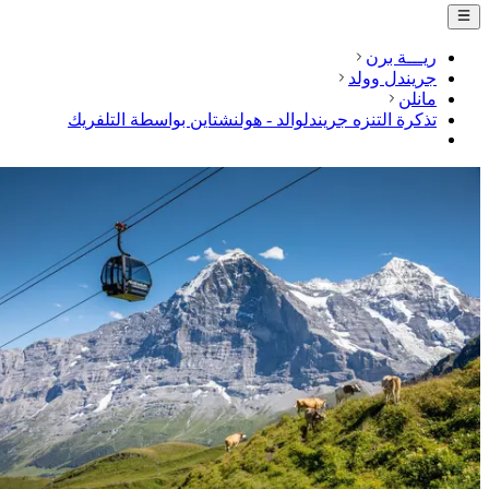
ريـــة برن
جريندل وولد
مانلن
تذكرة التنزه جريندلوالد - هولنشتاين بواسطة التلفريك