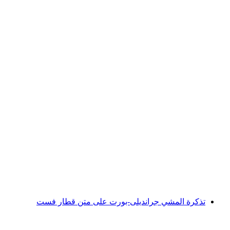
تذكرة يونغفراو للسفر في الشتاء - 3 إلى 8 أيام
لكل شخص
من CHF 210
تذكرة المشي جرانديلى-بورت على متن قطار فست