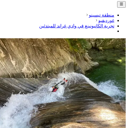
منطقة تيسينو
غورديفيو
تجربة الكانيونينغ في وادي غراند للمبتدئين