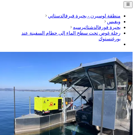
منطقة لوسيرن - بحيرة فيرفالدستاتي
ويغيس
بحيرة فورفالدشتاتيرسيه
رحلة غوص تحت سطح الماء إلى حطام السفينة عند
بورغنستوك