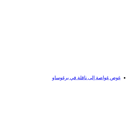
رحلة غوص تحت الموج إلى حطام الطائرة C-35
لكل شخص
من CHF 1,800
غوص غواصة إلى ناقلة في برغوساو