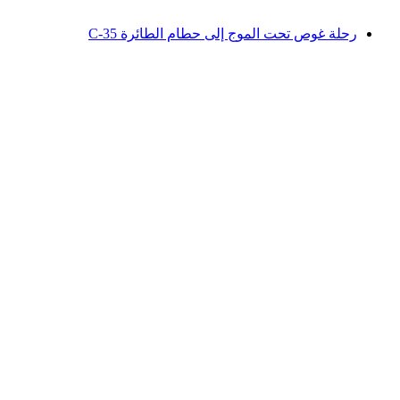
من CHF 980
رحلة غوص تحت الموج إلى حطام الطائرة C-35