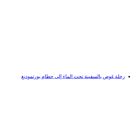
رحلة غوص تحت المياه إلى حطام فيتزانوفي
لكل شخص
من CHF 980
رحلة غوص بالسفينة تحت الماء إلى حطام بورتمودنغ