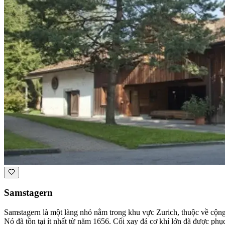
Samstagern
Samstagern là một làng nhỏ nằm trong khu vực Zurich, thuộc về cộng
Nó đã tồn tại ít nhất từ năm 1656. Cối xay đá cơ khí lớn đã được ph