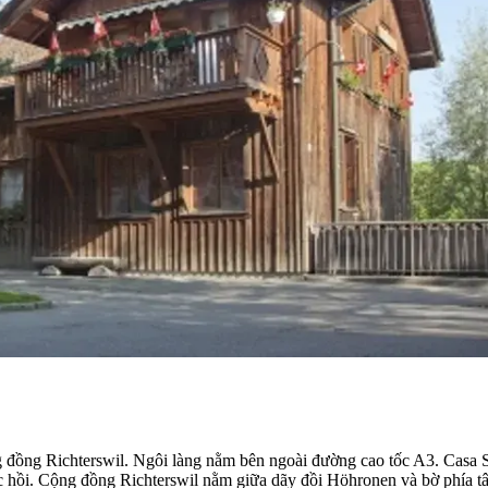
 đồng Richterswil. Ngôi làng nằm bên ngoài đường cao tốc A3. Casa S
ục hồi. Cộng đồng Richterswil nằm giữa dãy đồi Höhronen và bờ phía t