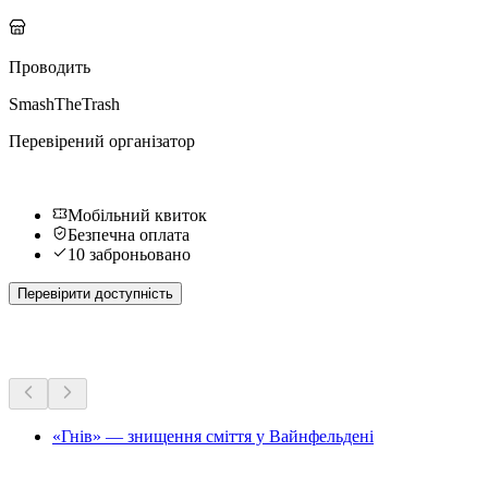
Проводить
SmashTheTrash
Перевірений організатор
Мобільний квиток
Безпечна оплата
10 заброньовано
Перевірити доступність
Більше активностей
«Гнів» — знищення сміття у Вайнфельдені