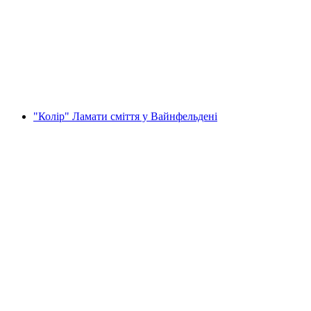
«Гнів» — знищення сміття у Вайнфельдені
на людину
від CHF 54.88
"Колір" Ламати сміття у Вайнфельдені