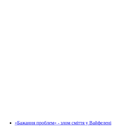
"Колір" Ламати сміття у Вайнфельдені
на людину
від CHF 73.88
«Бажання проблем» - злом сміття у Вайфелені