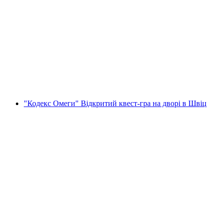
«Бажання проблем» - злом сміття у
Вайфелені
на людину
від CHF 42.22
"Кодекс Омеги" Відкритий квест-гра на дворі в Швіц