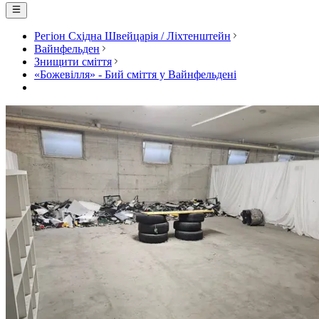
Регіон Східна Швейцарія / Ліхтенштейн
Вайнфельден
Знищити сміття
«Божевілля» - Бий сміття у Вайнфельдені